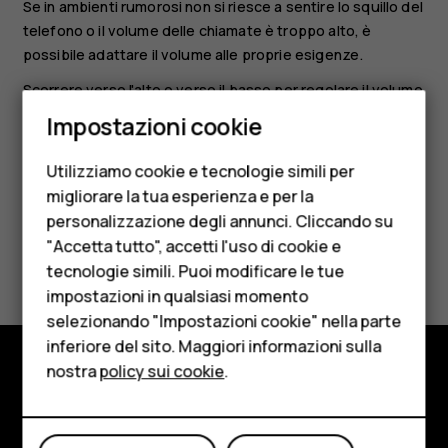
Se in ambienti rumorosi non si riesce a sentire lo squillo del
telefono o il volume delle chiamate è troppo alto, è
possibile adattare il volume alle proprie esigenze.
Scorrere verso l'alto o verso il basso per regolare il volume
Smartphone
durante una chiamata o mentre si ascolta la radio.
Impostazioni cookie
Cellulari
Utilizziamo cookie e tecnologie simili per
Telefoni per anziani
migliorare la tua esperienza e per la
personalizzazione degli annunci. Cliccando su
Accessori
"Accetta tutto", accetti l'uso di cookie e
Ti è stato d'aiuto?
HMD Terra M
tecnologie simili. Puoi modificare le tue
impostazioni in qualsiasi momento
Sì
No
Per le imprese
selezionando "Impostazioni cookie" nella parte
inferiore del sito. Maggiori informazioni sulla
Tablet
nostra
policy sui cookie
.
Negozio
Negozio
Informazioni su