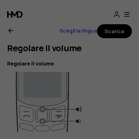
Manuale
d'uso
Scegli la lingua
Scarica
del
Regolare il volume
Nokia
Regolare il volume
130
2017