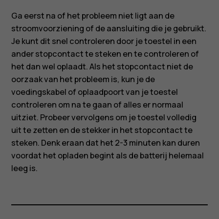
nu
Ga eerst na of het probleem niet ligt aan de
doen?
stroomvoorziening of de aansluiting die je gebruikt.
Je kunt dit snel controleren door je toestel in een
ander stopcontact te steken en te controleren of
het dan wel oplaadt. Als het stopcontact niet de
oorzaak van het probleem is, kun je de
voedingskabel of oplaadpoort van je toestel
controleren om na te gaan of alles er normaal
uitziet. Probeer vervolgens om je toestel volledig
Smartphones
uit te zetten en de stekker in het stopcontact te
steken. Denk eraan dat het 2-3 minuten kan duren
Feature phones
voordat het opladen begint als de batterij helemaal
leeg is.
Accessoires
HMD Terra M
Voor bedrijven