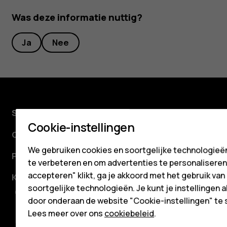
Tablets
Was deze informatie nuttig?
Shop
Ja
Nee
Mijn account
Shop
Cookie-instellingen
Over ons
We gebruiken cookies en soortgelijke technologieën
Planet and people
te verbeteren en om advertenties te personaliseren. 
accepteren" klikt, ga je akkoord met het gebruik van
Klantenservice
soortgelijke technologieën. Je kunt je instellingen al
Facebook
Instagram
Tiktok
Youtube
Linkedin
Discord
door onderaan de website "Cookie-instellingen" te 
Lees meer over ons
cookiebeleid
.