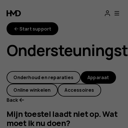
Mijn
toestel
Start support
laadt
Ondersteunings
niet
op.
Onderhoud en reparaties
Apparaat
Wat
Online winkelen
Accessoires
moet
Back
ik
Mijn toestel laadt niet op. Wat
moet ik nu doen?