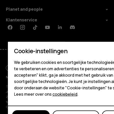
Tablets
Shop
Planet and people
Klantenservice
Mijn account
Facebook
Instagram
Tiktok
Youtube
Linkedin
Discord
Cookie-instellingen
We gebruiken cookies en soortgelijke technologieën
te verbeteren en om advertenties te personaliseren. 
accepteren" klikt, ga je akkoord met het gebruik van
Netherlands
soortgelijke technologieën. Je kunt je instellingen al
TM en © 2026 HMD Global. Alle rechten voorbehouden. Bertel
door onderaan de website "Cookie-instellingen" te 
Jungin aukio 9, 02600 Espoo, Finland. Handelsnummer 2724044-
Lees meer over ons
cookiebeleid
.
2. HMD Global Oy is licentiehouder van het merk Nokia voor
telefoons. Nokia is een geregistreerd handelsmerk van Nokia
Corporation.