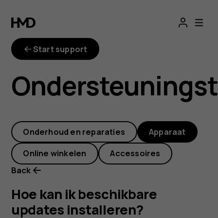
Hoe
kan
Start support
ik
Ondersteunings
beschikbare
updates
Onderhoud en reparaties
Apparaat
installeren?
Online winkelen
Accessoires
Back
Hoe kan ik beschikbare
updates installeren?