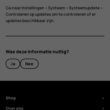
Ga naar
Instellingen
>
Systeem
>
Systeemupdate
>
Controleren op updates
om te controleren of er
updates beschikbaar zijn.
Was deze informatie nuttig?
Smartphones
Ja
Nee
Feature phones
Accessoires
HMD Terra M
Voor bedrijven
Shop
Over ons