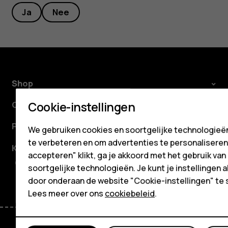
Tablets
Ja
Nee
Shop
Mijn account
Shop
Cookie-instellingen
Over ons
Planet and people
We gebruiken cookies en soortgelijke technologieën
te verbeteren en om advertenties te personaliseren. 
Klantenservice
accepteren" klikt, ga je akkoord met het gebruik van
Facebook
Instagram
Tiktok
Youtube
Linkedin
Discord
soortgelijke technologieën. Je kunt je instellingen al
door onderaan de website "Cookie-instellingen" te 
Lees meer over ons
cookiebeleid
.