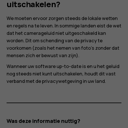
van
uitschakelen?
de
We moeten ervoor zorgen steeds de lokale wetten
en regels na te leven. In sommige landen eist de wet
camera
dat het camerageluid niet uitgeschakeld kan
worden. Dit om schending van de privacy te
niet
voorkomen (zoals het nemen van foto’s zonder dat
mensen zich er bewust van zijn).
uitschakelen?
Wanneer uw software up-to-date is en u het geluid
Smartphones
nog steeds niet kunt uitschakelen, houdt dit vast
Feature phones
verband met de privacywetgeving in uw land.
Accessoires
HMD Terra M
Voor bedrijven
Was deze informatie nuttig?