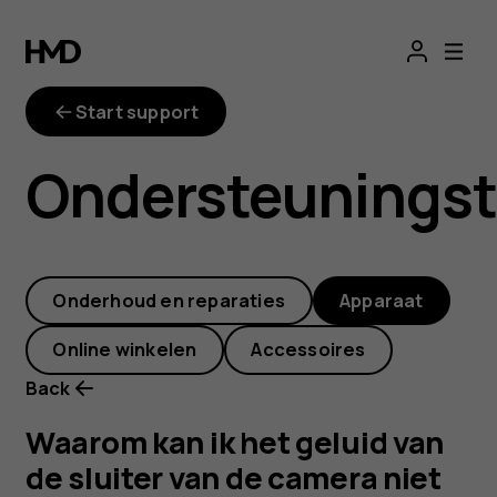
Waarom
kan
Start support
ik
Ondersteunings
het
geluid
Onderhoud en reparaties
Apparaat
van
Online winkelen
Accessoires
de
Back
sluiter
Waarom kan ik het geluid van
de sluiter van de camera niet