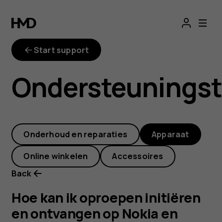
Hoe
kan
Start support
ik
Ondersteunings
oproepen
initiëren
Onderhoud en reparaties
Apparaat
en
Online winkelen
Accessoires
ontvangen
Back
op
Hoe kan ik oproepen initiëren
en ontvangen op Nokia en