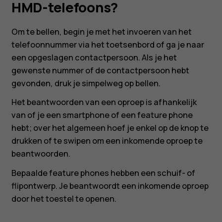
Nokia
HMD-telefoons?
en
Om te bellen, begin je met het invoeren van het
telefoonnummer via het toetsenbord of ga je naar
HMD-
een opgeslagen contactpersoon. Als je het
gewenste nummer of de contactpersoon hebt
telefoons?
gevonden, druk je simpelweg op bellen.
Het beantwoorden van een oproep is afhankelijk
van of je een smartphone of een feature phone
hebt; over het algemeen hoef je enkel op de knop te
drukken of te swipen om een inkomende oproep te
Smartphones
beantwoorden.
Feature phones
Bepaalde feature phones hebben een schuif- of
flipontwerp. Je beantwoordt een inkomende oproep
Accessoires
door het toestel te openen.
HMD Terra M