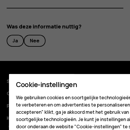
Voor bedrijven
Tablets
Was deze informatie nuttig?
Shop
Ja
Nee
Mijn account
Shop
Cookie-instellingen
Over ons
We gebruiken cookies en soortgelijke technologieën
te verbeteren en om advertenties te personaliseren. 
Planet and people
accepteren" klikt, ga je akkoord met het gebruik van
Klantenservice
soortgelijke technologieën. Je kunt je instellingen al
door onderaan de website "Cookie-instellingen" te 
Facebook
Instagram
Tiktok
Youtube
Linkedin
Discord