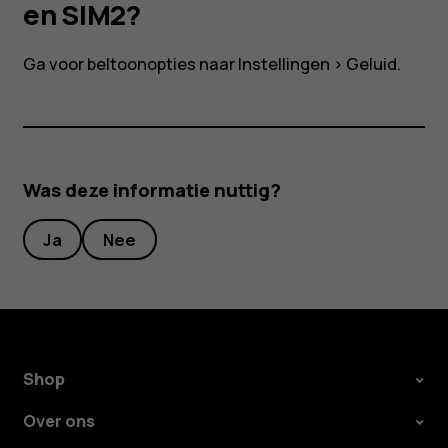
en
en SIM2?
SIM2?
Ga voor beltoonopties naar
Instellingen
>
Geluid
.
Smartphones
Was deze informatie nuttig?
Feature phones
Ja
Nee
Accessoires
HMD Terra M
Voor bedrijven
Shop
Tablets
Over ons
Shop