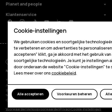
Planet and people
Mijn account
Klantenservice
Facebook
Instagram
Tiktok
Youtube
Linkedin
Discord
Cookie-instellingen
We gebruiken cookies en soortgelijke technologieën
te verbeteren en om advertenties te personaliseren. 
accepteren" klikt, ga je akkoord met het gebruik van
soortgelijke technologieën. Je kunt je instellingen al
door onderaan de website "Cookie-instellingen" te 
Netherlands
Lees meer over ons
cookiebeleid
.
TM en © 2026 HMD Global. Alle rechten voorbehouden. Bertel
Jungin aukio 9, 02600 Espoo, Finland. Handelsnummer 2724044-
2. HMD Global Oy is licentiehouder van het merk Nokia voor
Alle accepteren
Voorkeuren beheren
All
telefoons. Nokia is een geregistreerd handelsmerk van Nokia
Corporation.
Voorwaarden
Verkoopvoorwaarden
Privacy
Cookie-instellingen