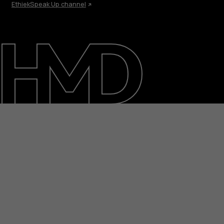
Ethiek
Speak Up channel
Over ons
Herstellen, hergebruiken, recyclen
Duurzaamheid
Klantenservice
Netherlands