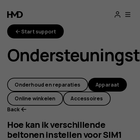
Hoe
kan
Start support
ik
Ondersteunings
verschillende
beltonen
Onderhoud en reparaties
Apparaat
instellen
Online winkelen
Accessoires
voor
Back
SIM1
Hoe kan ik verschillende
beltonen instellen voor SIM1