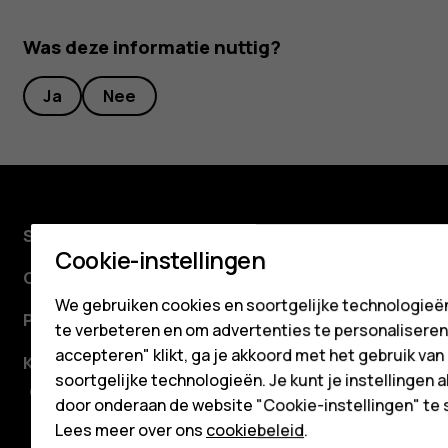
Voor bedrijven
Tablets
Was deze informatie nuttig?
Shop
Ja
Nee
Mijn account
Shop
Cookie-instellingen
Over ons
We gebruiken cookies en soortgelijke technologieën
Planet and people
te verbeteren en om advertenties te personaliseren. 
accepteren" klikt, ga je akkoord met het gebruik van
Klantenservice
soortgelijke technologieën. Je kunt je instellingen al
Facebook
Instagram
Tiktok
Youtube
Linkedin
Discord
door onderaan de website "Cookie-instellingen" te 
Lees meer over ons
cookiebeleid
.