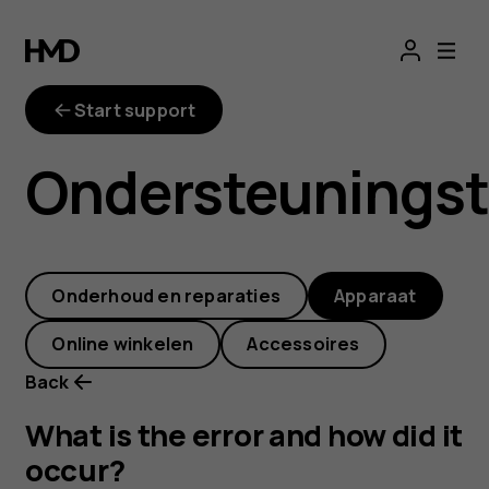
What
is
Start support
the
Ondersteunings
error
and
Onderhoud en reparaties
Apparaat
how
Online winkelen
Accessoires
did
Back
it
What is the error and how did it
occur?