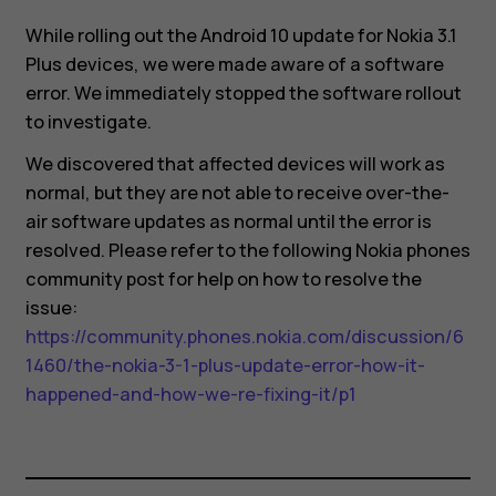
occur?
While rolling out the Android 10 update for Nokia 3.1
Plus devices, we were made aware of a software
error. We immediately stopped the software rollout
to investigate.
We discovered that affected devices will work as
normal, but they are not able to receive over-the-
air software updates as normal until the error is
resolved. Please refer to the following Nokia phones
community post for help on how to resolve the
Smartphones
issue:
https://community.phones.nokia.com/discussion/6
Feature phones
1460/the-nokia-3-1-plus-update-error-how-it-
Accessoires
happened-and-how-we-re-fixing-it/p1
HMD Terra M