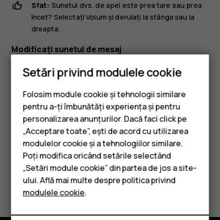
Sfat:
Sunetul dvs. de apel este prea tare sau prea
încet? Selectați
Volum
și derulați la stânga sau la
dreapta.
Modificați sunetul de mesaj
Selectați
Meniu
>
>
Personalizare
>
Sunete
>
Setări privind modulele cookie
Alertă mesaj
Folosim module cookie și tehnologii similare
Derulați la un sunet de mesaj.
pentru a-ți îmbunătăți experiența și pentru
Apăsați
Select.
.
personalizarea anunțurilor. Dacă faci click pe
„Acceptare toate”, ești de acord cu utilizarea
Smartphone-uri
modulelor cookie și a tehnologiilor similare.
Telefoane clasice
Poți modifica oricând setările selectând
„Setări module cookie” din partea de jos a site-
Accesorii
ului. Află mai multe despre politica privind
Considerați utile aceste informații?
modulele cookie
.
Tablete
Da
Nu