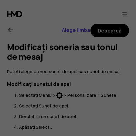
Ghid
de
Alege limba
Descarcă
utilizare
Modificați soneria sau tonul
pentru
de mesaj
Nokia
Puteți alege un nou sunet de apel sau sunet de mesaj.
3310
Modificați sunetul de apel
Selectați
Meniu
>
>
Personalizare
>
Sunete
.
3G
Selectați
Sunet de apel
.
Derulați la un sunet de apel.
Apăsați
Select.
.