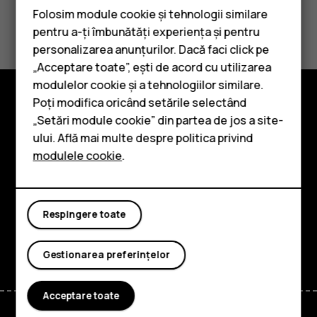
Folosim module cookie și tehnologii similare
Considerați utile aceste informații?
pentru a-ți îmbunătăți experiența și pentru
personalizarea anunțurilor. Dacă faci click pe
Da
Nu
„Acceptare toate”, ești de acord cu utilizarea
Smartphone-uri
modulelor cookie și a tehnologiilor similare.
Telefoane clasice
Poți modifica oricând setările selectând
Explorează
„Setări module cookie” din partea de jos a site-
Accesorii
ului. Află mai multe despre politica privind
Despre
modulele cookie
.
Tablete
Planet and people
Asistență
Respingere toate
Facebook
Instagram
Tiktok
Youtube
Linkedin
Discord
Gestionarea preferințelor
Acceptare toate