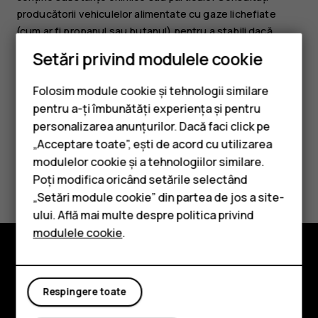
producătorii vehiculelor alimentate cu gaze lichefiate
(cum ar fi propanul sau butanul) pentru a stabili dacă
acest aparat poate fi utilizat în siguranță în apropierea
Setări privind modulele cookie
acestora.
Folosim module cookie și tehnologii similare
pentru a-ți îmbunătăți experiența și pentru
personalizarea anunțurilor. Dacă faci click pe
„Acceptare toate”, ești de acord cu utilizarea
Smartphone-uri
modulelor cookie și a tehnologiilor similare.
Considerați utile aceste informații?
Telefoane clasice
Poți modifica oricând setările selectând
„Setări module cookie” din partea de jos a site-
Accesorii
Da
Nu
ului. Află mai multe despre politica privind
modulele cookie
.
Tablete
Explorează
Respingere toate
Despre