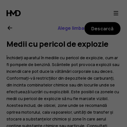
Ghid
de
Alege limba
Descarcă
utilizare
Medii cu pericol de explozie
pentru
Închideți aparatul în mediile cu pericol de explozie, cum ar
Nokia
fi pompele de benzină. Scânteile pot provoca explozii sau
incendii care pot duce la vătămări corporale sau deces.
Conformați-vă restricțiilor din depozitele de carburanți,
3310
din incinta combinatelor chimice sau din locurile unde se
efectuează lucrări cu explozibili. Este posibil ca zonele cu
3G
medii cu pericol de explozie să nu fie marcate vizibil.
Acestea includ, de obicei, zone unde se recomandă
oprirea motorului, cala vapoarelor, unități de transfer și
stocare a substanțelor chimice și zone în care aerul
conține substanțe chimice sau particule. Consultați