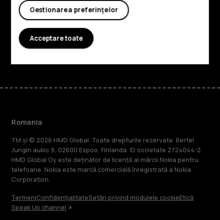
Planet and people
Gestionarea preferințelor
Asistență
Acceptare toate
Facebook
Instagram
Tiktok
Youtube
Linkedin
Discord
Romania
TM și © 2026 HMD Global. Toate drepturile rezervate. Bertel
Jungin aukio 9, 02600 Espoo, Finlanda. ID societate 2724044-2.
HMD Global Oy este deținător de licență al mărcii Nokia pentru
telefoane. Nokia este marcă comercială înregistrată a Nokia
Corporation.
Termeni
Confidențialitate
Setări privind modulele cookie
Etică
Speak Up channel