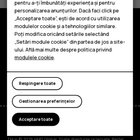
Da
Nu
pentru a-ți îmbunătăți experiența și pentru
personalizarea anunțurilor. Dacă faci click pe
„Acceptare toate”, ești de acord cu utilizarea
Smartphone-uri
modulelor cookie și a tehnologiilor similare.
Explorează
Telefoane clasice
Poți modifica oricând setările selectând
„Setări module cookie” din partea de jos a site-
Despre
Accesorii
ului. Află mai multe despre politica privind
Planet and people
modulele cookie
.
Tablete
Asistență
Facebook
Instagram
Tiktok
Youtube
Linkedin
Discord
Respingere toate
Gestionarea preferințelor
Acceptare toate
Romania
TM și © 2026 HMD Global. Toate drepturile rezervate. Bertel