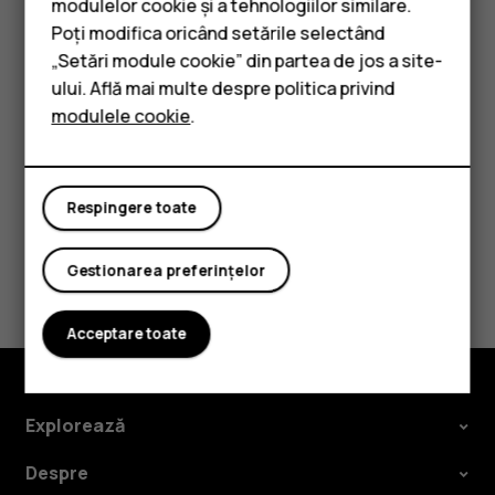
modulelor cookie și a tehnologiilor similare.
să o faceți.
Telefoane clasice
Poți modifica oricând setările selectând
„Setări module cookie” din partea de jos a site-
Utilizați tastele numerice pentru a scrie ambele
Accesorii
ului. Află mai multe despre politica privind
unități de măsură. Convertorul convertește automat
modulele cookie
.
unitățile de măsură.
Tablete
Respingere toate
Considerați utile aceste informații?
Gestionarea preferințelor
Da
Nu
Acceptare toate
Explorează
Despre