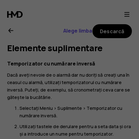
Ghid
de
Alege limba
Descarcă
utilizare
Elemente suplimentare
pentru
Temporizator cu numărare inversă
Nokia
Dacă aveți nevoie de o alarmă dar nu doriți să creați una în
ceasul cu alarmă, utilizați temporizatorul cu numărare
3310
inversă. Puteți, de exemplu, să cronometrați ceva care se
gătește la bucătărie.
3G
Selectați
Meniu
>
Suplimente
>
Temporizator cu
numărare inversă
.
Utilizați tastele de derulare pentru a seta data și ora
și a introduce un nume pentru temporizator.