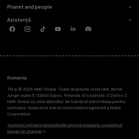
Planet and people
Asistență
Facebook
Instagram
Tiktok
Youtube
Linkedin
Discord
Romania
TM și © 2026 HMD Global. Toate drepturile rezervate. Bertel
Jungin aukio 9, 02600 Espoo, Finlanda. ID societate 2724044-2.
HMD Global Oy este deținător de licență al mărcii Nokia pentru
telefoane. Nokia este marcă comercială înregistrată a Nokia
Corporation.
Termeni
Confidențialitate
Setări privind modulele cookie
Etică
Speak Up channel