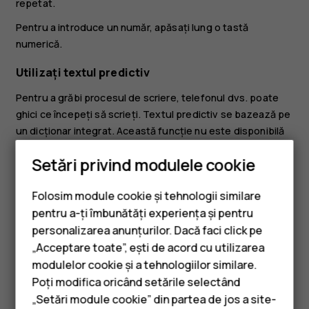
repetat.
Pentru a introduce un număr, apăsați lung o tastă
numerică.
Utilizați textul predictiv
Pentru a grăbi procesul de scriere, telefonul dvs. poate
ghici ce începeți să scrieți. Textul predictiv se bazează pe
un dicționar integrat. Această funcție nu este disponibilă
pentru toate limbile.
Setări privind modulele cookie
Pentru a pornit textul predictiv, selectați
Meniu
>
>
.
Derulați la
Dicţionar
și selectați o limbă.
Folosim module cookie și tehnologii similare
pentru a-ți îmbunătăți experiența și pentru
Pentru a comuta între textul predictiv și textul normal,
apăsați de mai multe ori tasta
#
.
personalizarea anunțurilor. Dacă faci click pe
„Acceptare toate”, ești de acord cu utilizarea
Smartphone-uri
Pentru a opri textul predictiv, selectați
Meniu
>
>
,
modulelor cookie și a tehnologiilor similare.
derulați la
Dicţionar
, apoi selectați
Text predictiv
Telefoane clasice
Poți modifica oricând setările selectând
dezactivat
.
„Setări module cookie” din partea de jos a site-