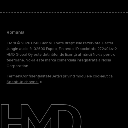
Romania
TM și © 2026 HMD Global. Toate drepturile rezervate. Bertel
Jungin aukio 9, 02600 Espoo, Finlanda. ID societate 2724044-2.
HMD Global Oy este deținător de licență al mărcii Nokia pentru
telefoane. Nokia este marcă comercială înregistrată a Nokia
Corporation.
Termeni
Confidențialitate
Setări privind modulele cookie
Etică
Speak Up channel
Despre
Repară, reutilizează, reciclează
Asistență