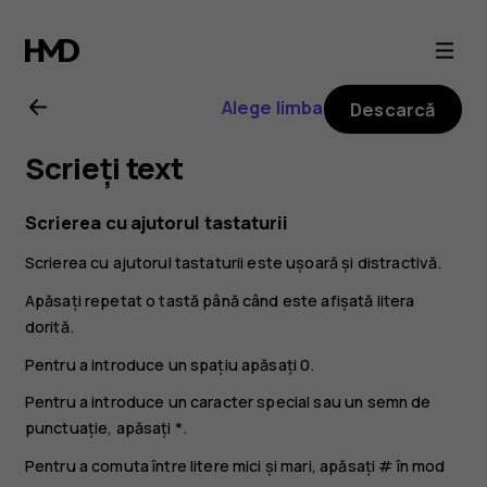
Ghid
de
Alege limba
Descarcă
utilizare
Scrieți text
pentru
Scrierea cu ajutorul tastaturii
Nokia
Scrierea cu ajutorul tastaturii este ușoară și distractivă.
3310
Apăsați repetat o tastă până când este afișată litera
dorită.
3G
Pentru a introduce un spațiu apăsați
0
.
Pentru a introduce un caracter special sau un semn de
punctuație, apăsați
*
.
Pentru a comuta între litere mici și mari, apăsați
#
în mod