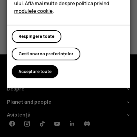
Accesorii
ului. Află mai multe despre politica privind
modulele cookie
.
Tablete
Considerați utile aceste informații?
Respingere toate
Da
Nu
Gestionarea preferințelor
Acceptare toate
Explorează
Despre
Planet and people
Asistență
Facebook
Instagram
Tiktok
Youtube
Linkedin
Discord