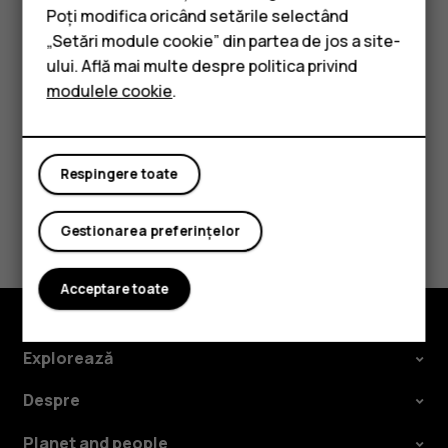
Telefoane clasice
Poți modifica oricând setările selectând
Dați un nume playlistului și selectați
OK
.
„Setări module cookie” din partea de jos a site-
Accesorii
Selectați playlistul pe care tocmai l-ați creat.
ului. Află mai multe despre politica privind
Melodia este adăugată la playlist.
modulele cookie
.
Tablete
Respingere toate
Considerați utile aceste informații?
Gestionarea preferințelor
Da
Nu
Acceptare toate
Explorează
Despre
Planet and people