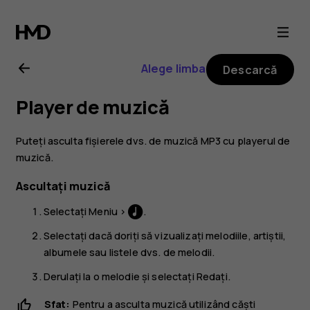
Ghid
de
Alege limba
Descarcă
utilizare
Player de muzică
pentru
Puteți asculta fișierele dvs. de muzică MP3 cu playerul de
Nokia
muzică.
Ascultați muzică
3310
Selectați
Meniu
>
.
3G
Selectați dacă doriți să vizualizați melodiile, artiștii,
albumele sau listele dvs. de melodii.
Derulați la o melodie și selectați
Redați
.
Sfat:
Pentru a asculta muzică utilizând căști