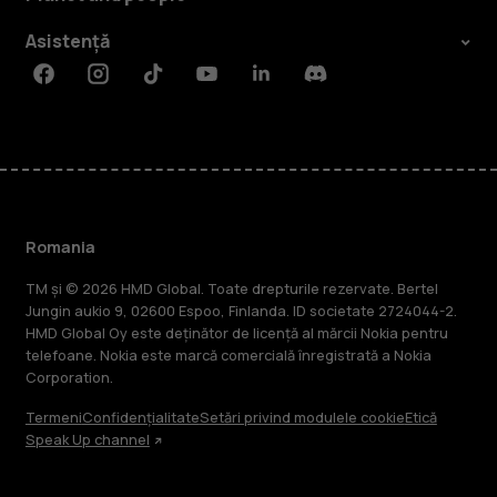
Asistență
Facebook
Instagram
Tiktok
Youtube
Linkedin
Discord
Romania
TM și © 2026 HMD Global. Toate drepturile rezervate. Bertel
Jungin aukio 9, 02600 Espoo, Finlanda. ID societate 2724044-2.
HMD Global Oy este deținător de licență al mărcii Nokia pentru
telefoane. Nokia este marcă comercială înregistrată a Nokia
Corporation.
Termeni
Confidențialitate
Setări privind modulele cookie
Etică
Speak Up channel