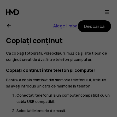
Ghid
de
Alege limba
Descarcă
utilizare
Copiați conținut
pentru
Că copiați fotografii, videoclipuri, muzică și alte tipuri de
Nokia
conținut creat de dvs. între telefon și computer.
Copiați conținut între telefon și computer
3310
Pentru a copia conținut din memoria telefonului, trebuie
să aveți introdus un card de memorie în telefon.
3G
Conectați telefonul la un computer compatibil cu un
cablu USB compatibil.
Selectați
Memorie de masă
.