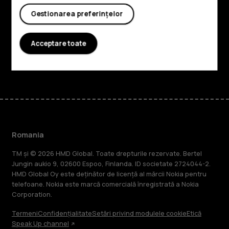
Gestionarea preferințelor
Planet and people
Asistență
Acceptare toate
Facebook
Instagram
Tiktok
Youtube
Linkedin
Discord
Romania
TM și © 2026 HMD Global. Toate drepturile rezervate. Bertel
Jungin aukio 9, 02600 Espoo, Finlanda. ID societate 2724044-2.
HMD Global Oy este deținător de licență al mărcii Nokia pentru
telefoane. Nokia este marcă comercială înregistrată a Nokia
Corporation.
Termeni
Confidențialitate
Setări privind modulele cookie
Etică
Speak Up channel