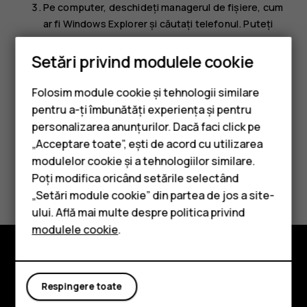
Pe computer, deschideți managerul de fișiere, cum
ar fi Windows Explorer și căutați telefonul. Puteți
vedea conținutul stocat pe telefon și pe cardul de
memorie, dacă acesta este introdus.
Setări privind modulele cookie
Glisați și fixați elemente între telefon și computer.
Folosim module cookie și tehnologii similare
pentru a-ți îmbunătăți experiența și pentru
personalizarea anunțurilor. Dacă faci click pe
„Acceptare toate”, ești de acord cu utilizarea
Smartphone-uri
modulelor cookie și a tehnologiilor similare.
Telefoane clasice
Considerați utile aceste informații?
Poți modifica oricând setările selectând
„Setări module cookie” din partea de jos a site-
Accesorii
Da
Nu
ului. Află mai multe despre politica privind
modulele cookie
.
Tablete
Explorează
Respingere toate
Despre