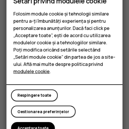
Setări privind modulele cookie
start tastați *#7370#.
Selectați
Meniu
>
>
Sistem
>
Despre
>
Folosim module cookie și tehnologii similare
Restaurare setări fabrică
.
pentru a-ți îmbunătăți experiența și pentru
personalizarea anunțurilor. Dacă faci click pe
După ce ați selectat
OK
, nu mai există confirmare,
„Acceptare toate”, ești de acord cu utilizarea
dar telefonul este resetat și toate datele sunt
Smartphone-uri
eliminate.
modulelor cookie și a tehnologiilor similare.
Telefoane clasice
Poți modifica oricând setările selectând
Telefonul repornește.
„Setări module cookie” din partea de jos a site-
Accesorii
Trimiteți feedback
ului. Află mai multe despre politica privind
modulele cookie
.
Tablete
Puteți trimite feedback despre telefonul dvs. direct din
Setări
.
Selectați
Meniu
>
>
Sistem
>
Despre
>
Trimiteți
feedback
.
Respingere toate
Oferiți feedback la întrebări, după cum vi se solicită
Gestionarea preferințelor
și selectați
Expediere
.
Acceptare toate