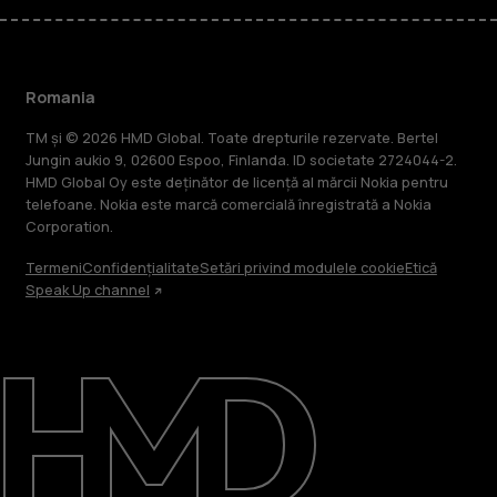
Romania
TM și © 2026 HMD Global. Toate drepturile rezervate. Bertel
Jungin aukio 9, 02600 Espoo, Finlanda. ID societate 2724044-2.
HMD Global Oy este deținător de licență al mărcii Nokia pentru
telefoane. Nokia este marcă comercială înregistrată a Nokia
Corporation.
Termeni
Confidențialitate
Setări privind modulele cookie
Etică
Speak Up channel
Despre
Repară, reutilizează, reciclează
Asistență
Romania