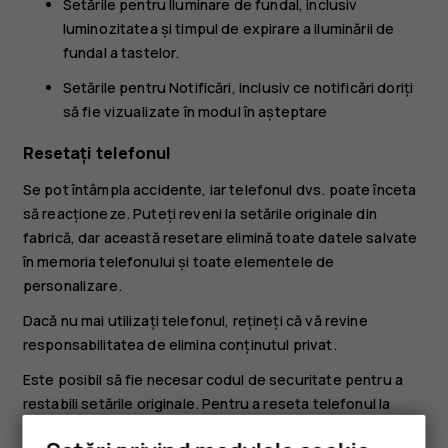
Setările pentru
Iluminare de fundal
, inclusiv
luminozitatea și timpul de expirare a iluminării de
fundal a tastelor.
Setările pentru
Notificări
, inclusiv ce notificări doriți
să fie vizualizate în modul în așteptare
Resetați telefonul
Se pot întâmpla accidente, iar telefonul dvs. poate înceta
să reacționeze. Puteți reveni la setările originale din
fabrică, dar această resetare elimină toate datele salvate
în memoria telefonului și toate elementele de
personalizare.
Dacă nu mai utilizați telefonul, rețineți că vă revine
responsabilitatea de elimina conținutul privat.
Este posibil să fie necesar codul de securitate pentru a
restabili setările originale. Pentru a reseta telefonul la
setările originale și a elimina toate datele, de pe ecranul de