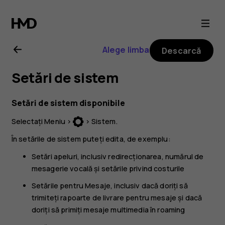
Ghid
de
Alege limba
Descarcă
utilizare
Setări de sistem
pentru
Setări de sistem disponibile
Nokia
Selectați
Meniu
>
>
Sistem
.
3310
În setările de sistem puteți edita, de exemplu:
Setări apeluri
, inclusiv redirecționarea, numărul de
3G
mesagerie vocală și setările privind costurile
Setările pentru
Mesaje
, inclusiv dacă doriți să
trimiteți rapoarte de livrare pentru mesaje și dacă
doriți să primiți mesaje multimedia în roaming