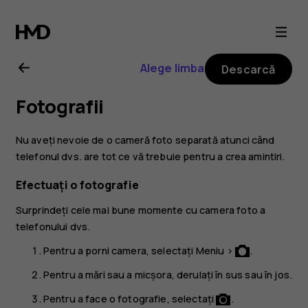
Ghid
de
Alege limba
Descarcă
utilizare
Fotografii
pentru
Nu aveți nevoie de o cameră foto separată atunci când
Nokia
telefonul dvs. are tot ce vă trebuie pentru a crea amintiri.
Efectuați o fotografie
3310
Surprindeți cele mai bune momente cu camera foto a
telefonului dvs.
3G
Pentru a porni camera, selectați
Meniu
>
.
Pentru a mări sau a micșora, derulați în sus sau în jos.
Pentru a face o fotografie, selectați
.