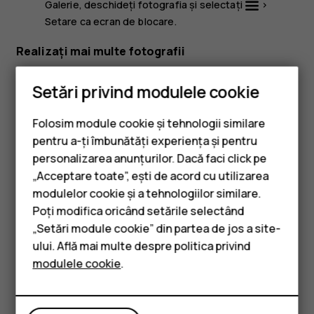
Galerie
, deschideți fotografia și selectați
>
Setare ca ecran de blocare
.
Realizați mai multe fotografii
Puteți fotografia mai multe fotografii una după alta cu
Setări privind modulele cookie
modul de fotografiere continuă.
În camera foto, selectați
>
Fotografiere continuă
.
Folosim module cookie și tehnologii similare
pentru a-ți îmbunătăți experiența și pentru
Selectați câte fotografii doriți să realizeze camera
personalizarea anunțurilor. Dacă faci click pe
foto.
„Acceptare toate”, ești de acord cu utilizarea
Smartphone-uri
Reveniți la vizor și selectați
. Camera face mai
modulelor cookie și a tehnologiilor similare.
multe fotografii la intervale scurte.
Telefoane clasice
Poți modifica oricând setările selectând
Pentru a realiza în continuare fotografiile una câte una,
„Setări module cookie” din partea de jos a site-
Accesorii
selectați
>
Fotografiere continuă
>
1
.
ului. Află mai multe despre politica privind
modulele cookie
.
Tablete
Editați o fotografie realizată
Puteți edita fotografiile realizate în
Galerie
.
Deschideți o fotografie.