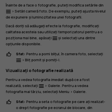
Înainte de a face o fotografie, puteți modifica setările din
>
Setări cameră foto
. De exemplu, puteți ajusta nivelul
de expunere și luminozitatea unei fotografii.
Dacă doriți să adăugați efecte la fotografie, modificați
calitatea acesteia sau utilizați temporizatorul pentru a o
poziționa mai bine, apăsați
și selectați una dintre
opțiunile disponibile.
Sfat:
Pentru a porni blițul, în camera foto, selectați
>
Bliț pornit
și porniți-l.
Vizualizați o fotografie realizată
Pentru a vedea fotografia imediat după ce a fost
realizată, selectați
>
Galerie
. Pentru a vedea
fotografia mai târziu, selectați
Meniu
>
Galerie
.
Sfat:
Pentru a seta o fotografie pe care ați realizat-
o drept fotografie pe ecranul de blocare, din