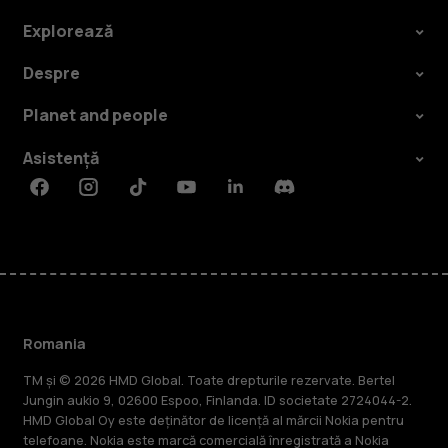
Explorează
Despre
Planet and people
Asistență
Facebook
Instagram
Tiktok
Youtube
Linkedin
Discord
Romania
TM și © 2026 HMD Global. Toate drepturile rezervate. Bertel
Jungin aukio 9, 02600 Espoo, Finlanda. ID societate 2724044-2.
HMD Global Oy este deținător de licență al mărcii Nokia pentru
telefoane. Nokia este marcă comercială înregistrată a Nokia