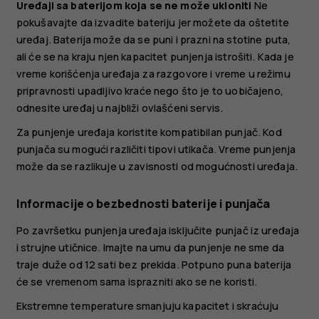
Uređaji sa baterijom koja se ne može ukloniti
Ne
pokušavajte da izvadite bateriju jer možete da oštetite
uređaj. Baterija može da se puni i prazni na stotine puta,
ali će se na kraju njen kapacitet punjenja istrošiti. Kada je
vreme korišćenja uređaja za razgovore i vreme u režimu
pripravnosti upadljivo kraće nego što je to uobičajeno,
odnesite uređaj u najbliži ovlašćeni servis.
Za punjenje uređaja koristite kompatibilan punjač. Kod
punjača su mogući različiti tipovi utikača. Vreme punjenja
može da se razlikuje u zavisnosti od mogućnosti uređaja.
Informacije o bezbednosti baterije i punjača
Po završetku punjenja uređaja isključite punjač iz uređaja
i strujne utičnice. Imajte na umu da punjenje ne sme da
traje duže od 12 sati bez prekida. Potpuno puna baterija
će se vremenom sama isprazniti ako se ne koristi.
Ekstremne temperature smanjuju kapacitet i skraćuju