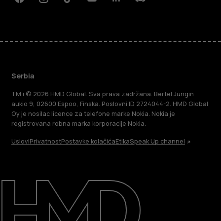
Facebook
Instagram
Tiktok
Youtube
Linkedin
Discord
Serbia
TM i © 2026 HMD Global. Sva prava zadržana. Bertel Jungin
aukio 9, 02600 Espoo, Finska. Poslovni ID 2724044-2. HMD Global
Oy je nosilac licence za telefone marke Nokia. Nokia je
registrovana robna marka korporacije Nokia.
Uslovi
Privatnost
Postavke kolačića
Etika
Speak Up channel
O kompaniji
Podrška