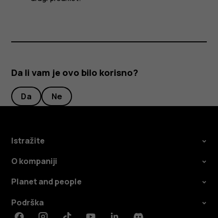
Da li vam je ovo bilo korisno?
Da
Ne
Istražite
O kompaniji
Planet and people
Podrška