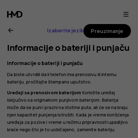
Nokia
4.2
Izaberite jezik
Preuzimanje
uputstvo
Informacije o bateriji i punjaču
za
Informacije o bateriji i punjaču
korisnika
Da biste utvrdili da li telefon ima prenosivu ili internu
bateriju, pročitajte štampano uputstvo.
Uređaji sa prenosivom baterijom
Koristite uređaj
isključivo sa originalnom punjivom baterijom. Baterija
može da se puni i prazni na stotine puta, ali će se na kraju
njen kapacitet punjenja istrošiti. Kada je vreme korišćenja
uređaja za pozive i vreme u režimu pripravnosti upadljivo
kraće nego što je to uobičajeno, zamenite bateriju.