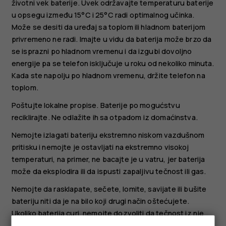
životni vek baterije. Uvek održavajte temperaturu baterije
u opsegu između 15°C i 25°C radi optimalnog učinka.
Može se desiti da uređaj sa toplom ili hladnom baterijom
privremeno ne radi. Imajte u vidu da baterija može brzo da
se isprazni po hladnom vremenu i da izgubi dovoljno
energije pa se telefon isključuje u roku od nekoliko minuta.
Kada ste napolju po hladnom vremenu, držite telefon na
toplom.
Poštujte lokalne propise. Baterije po mogućstvu
reciklirajte. Ne odlažite ih sa otpadom iz domaćinstva.
Nemojte izlagati bateriju ekstremno niskom vazdušnom
pritisku i nemojte je ostavljati na ekstremno visokoj
temperaturi, na primer, ne bacajte je u vatru, jer baterija
može da eksplodira ili da ispusti zapaljivu tečnost ili gas.
Nemojte da rasklapate, sečete, lomite, savijate ili bušite
bateriju niti da je na bilo koji drugi način oštećujete.
Ukoliko baterija curi, nemojte dozvoliti da tečnost iz nje
dođe u dodir sa kožom ili očima. U slučaju da do toga