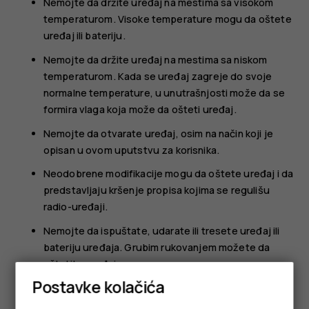
Nemojte da držite uređaj na mestima sa visokom
temperaturom. Visoke temperature mogu da oštete
uređaj ili bateriju.
Nemojte da držite uređaj na mestima sa niskom
temperaturom. Kada se uređaj zagreje do svoje
normalne temperature, u unutrašnjosti može da se
formira vlaga koja može da ošteti uređaj.
Nemojte da otvarate uređaj, osim na način koji je
opisan u ovom uputstvu za korisnika.
Neodobrene modifikacije mogu da oštete uređaj i da
predstavljaju kršenje propisa kojima se regulišu
radio-uređaji.
Nemojte da ispuštate, udarate ili tresete uređaj ili
bateriju uređaja. Grubim rukovanjem možete da
oštetite uređaj.
Postavke kolačića
Koristite samo meku, čistu i suvu tkaninu za čišćenje
površine uređaja.