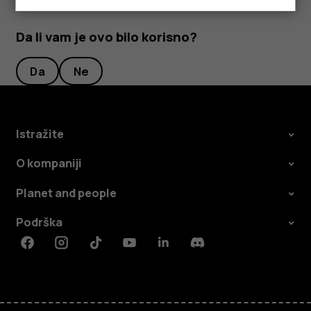
Da li vam je ovo bilo korisno?
Da
Ne
Istražite
O kompaniji
Planet and people
Podrška
Facebook
Instagram
Tiktok
Youtube
Linkedin
Discord