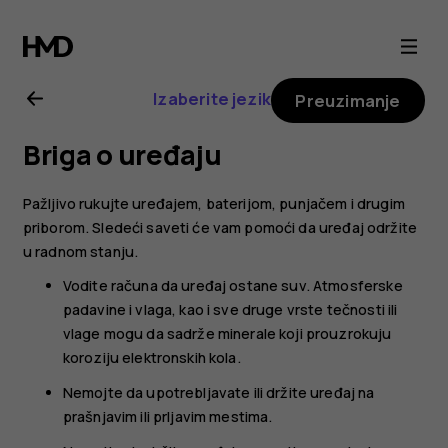
Nokia
4.2
Izaberite jezik
Preuzimanje
uputstvo
Briga o uređaju
za
Pažljivo rukujte uređajem, baterijom, punjačem i drugim
korisnika
priborom. Sledeći saveti će vam pomoći da uređaj održite
u radnom stanju.
Vodite računa da uređaj ostane suv. Atmosferske
padavine i vlaga, kao i sve druge vrste tečnosti ili
vlage mogu da sadrže minerale koji prouzrokuju
koroziju elektronskih kola.
Nemojte da upotrebljavate ili držite uređaj na
prašnjavim ili prljavim mestima.