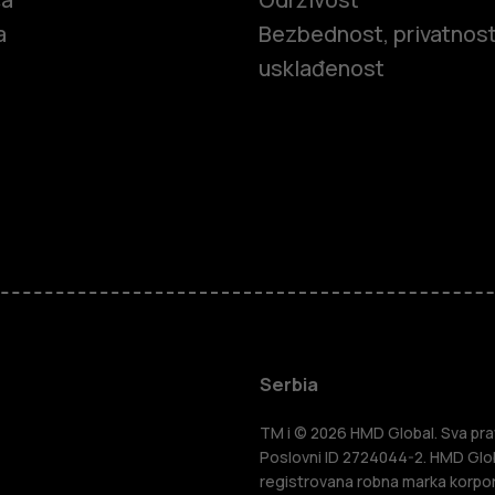
a
Bezbednost, privatnost
usklađenost
Pametni tel
Serbia
Klasični tel
TM i © 2026 HMD Global. Sva prav
Poslovni ID 2724044-2. HMD Globa
registrovana robna marka korpor