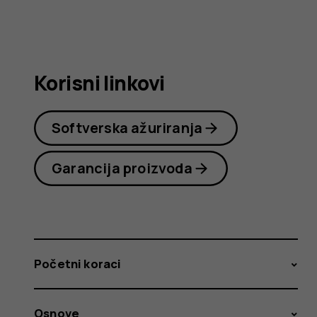
korisnika
Korisni linkovi
Softverska ažuriranja
Garancija proizvoda
Početni koraci
Osnove