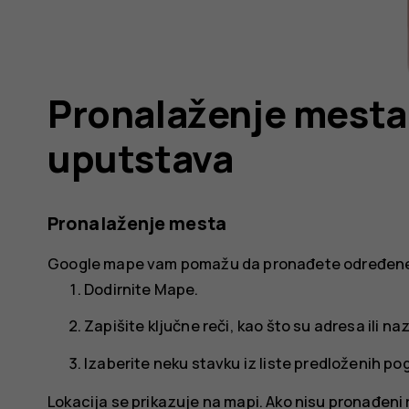
Pronalaženje mesta
uputstava
Pronalaženje mesta
Google mape
vam pomažu da pronađete određene 
Dodirnite
Mape
.
Zapišite ključne reči, kao što su adresa ili na
Izaberite neku stavku iz liste predloženih pog
Lokacija se prikazuje na mapi. Ako nisu pronađeni re