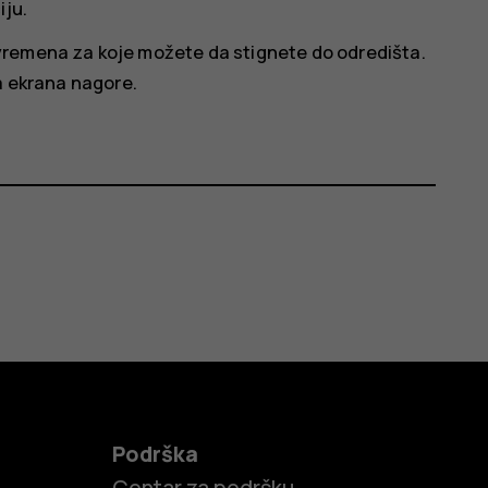
iju.
vremena za koje možete da stignete do odredišta.
a ekrana nagore.
Podrška
Centar za podršku