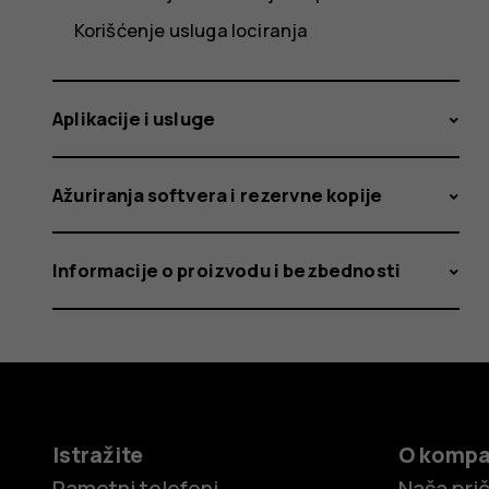
Korišćenje usluga lociranja
Aplikacije i usluge
Ažuriranja softvera i rezervne kopije
Informacije o proizvodu i bezbednosti
Istražite
O kompa
Pametni telefoni
Naša pri