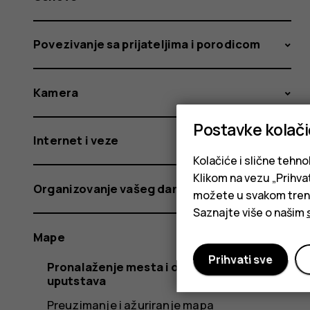
Povezivanje sa prijateljima i porodicom
Kamera
Postavke kolač
Internet i veze
Kolačiće i slične tehno
Klikom na vezu „Prihvat
Organizovanje vašeg dana
možete u svakom trenut
Saznajte više o našim
Mape
Prihvati sve
Pronalaženje mesta i obezbeđivanje
uputstava
Preuzimanje i ažuriranje mapa