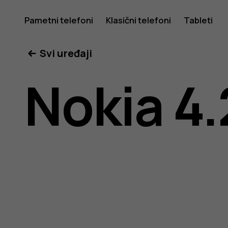
Nokia
Pametni telefoni
Klasični telefoni
Tableti
Svi uređaji
4.2
Nokia 4.
uputstvo
za