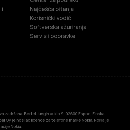
 i
Najčešća pitanja
Korisnički vodiči
Softverska ažuriranja
Servis i popravke
efoni
efoni
a zadržana. Bertel Jungin aukio 9, 02600 Espoo, Finska.
l Oy je nosilac licence za telefone marke Nokia. Nokia je
acije Nokia.