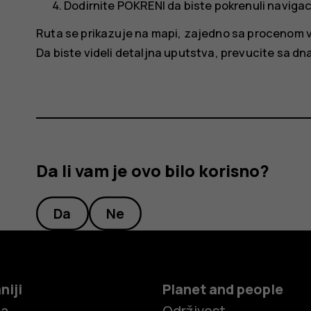
Dodirnite
POKRENI
da biste pokrenuli navigac
Ruta se prikazuje na mapi, zajedno sa procenom 
Da biste videli detaljna uputstva, prevucite sa dn
Da li vam je ovo bilo korisno?
Da
Ne
niji
Planet and people
ča
Održivost