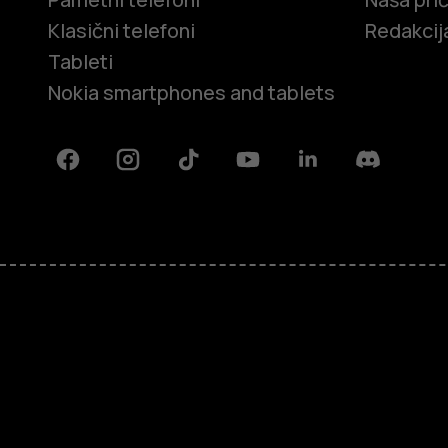
Klasični telefoni
Redakcij
Tableti
Nokia smartphones and tablets
Facebook
Instagram
Tiktok
Youtube
Linkedin
Discord
O kompaniji