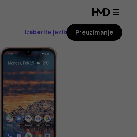
Izaberite jezik
Preuzimanje