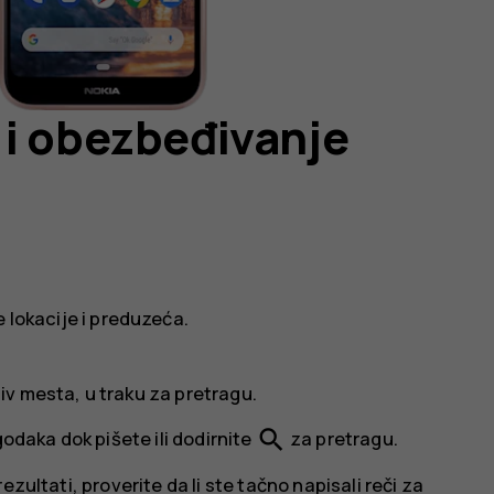
 i obezbeđivanje
lokacije i preduzeća.
ziv mesta, u traku za pretragu.
search
odaka dok pišete ili dodirnite
za pretragu.
zultati, proverite da li ste tačno napisali reči za