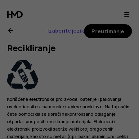
Nokia
4.2
Izaberite jezik
Preuzimanje
uputstvo
Recikliranje
za
korisnika
Korišćene elektronske proizvode, baterije i pakovanja
uvek odnesite u namenske sabirne punktove. Na taj način
ćete pomoći da se spreči nekontrolisano odlaganje
otpada i pospešiti recikliranje materijala. Električni i
elektronski proizvodi sadrže veliki broj dragocenih
materijala, kao što su metali (npr. bakar, aluminijum, čelik i