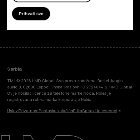
Podrška
Prihvati sve
Facebook
Instagram
Tiktok
Youtube
Linkedin
Discord
Serbia
TM i © 2026 HMD Global. Sva prava zadržana. Bertel Jungin
aukio 9, 02600 Espoo, Finska. Poslovni ID 2724044-2. HMD Global
Oy je nosilac licence za telefone marke Nokia. Nokia je
registrovana robna marka korporacije Nokia.
Uslovi
Privatnost
Postavke kolačića
Etika
Speak Up channel