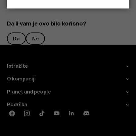
Da li vam je ovo bilo korisno?
Da
Ne
Istražite
O kompaniji
Planet and people
Podrška
Facebook
Instagram
Tiktok
Youtube
Linkedin
Discord