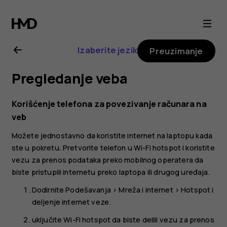
Nokia
4.2
Izaberite jezik
Preuzimanje
uputstvo
Pregledanje veba
za
Korišćenje telefona za povezivanje računara na
korisnika
veb
Možete jednostavno da koristite internet na laptopu kada
ste u pokretu. Pretvorite telefon u Wi-Fi hotspot i koristite
vezu za prenos podataka preko mobilnog operatera da
biste pristupili internetu preko laptopa ili drugog uređaja.
Dodirnite
Podešavanja
>
Mreža i internet
>
Hotspot i
deljenje internet veze
.
uključite
Wi-Fi hotspot
da biste delili vezu za prenos