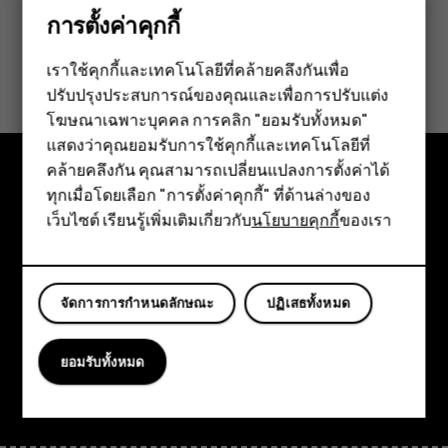
การตั้งค่าคุกกี้
ข้อมูลนี้มีประโยชน์กับคุณหรือไม่
เราใช้คุกกี้และเทคโนโลยีที่คล้ายคลึงกันเพื่อ
ปรับปรุงประสบการณ์ของคุณและเพื่อการปรับแต่ง
สมาร์ทโฟน
ใช่
ไม่
โฆษณาเฉพาะบุคคล การคลิก "ยอมรับทั้งหมด"
ฟีเจอร์โฟน
แสดงว่าคุณยอมรับการใช้คุกกี้และเทคโนโลยีที่
คล้ายคลึงกัน คุณสามารถเปลี่ยนแปลงการตั้งค่าได้
อุปกรณ์เสริม
ทุกเมื่อโดยเลือก "การตั้งค่าคุกกี้" ที่ด้านล่างของ
สำรวจ
เว็บไซต์ เรียนรู้เพิ่มเติมเกี่ยวกับ
นโยบายคุกกี้
ของเรา
แท็บเล็ต
เกี่ยวกับ
Planet and people
จัดการการกำหนดลักษณะ
ปฏิเสธทั้งหมด
การสนับสนุน
ยอมรับทั้งหมด
Facebook
Instagram
Tiktok
Youtube
Linkedin
Discord