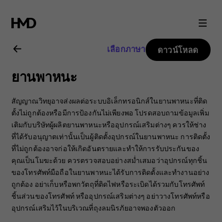
คู่มือ
ผู้
เลือกภาษา
ดาวน์โหลด
ใช้
ยานพาหนะ
Nokia
สัญญาณวิทยุอาจส่งผลต่อระบบอิเล็กทรอนิกส์ในยานพาหนะที่ติด
105
ตั้งไม่ถูกต้องหรือมีการป้องกันไม่เพียงพอ โปรดสอบถามข้อมูลเพิ่ม
เติมกับบริษัทผู้ผลิตยานพาหนะหรืออุปกรณ์เสริมต่างๆ ควรให้ช่าง
ที่ได้รับอนุญาตเท่านั้นเป็นผู้ติดตั้งอุปกรณ์ในยานพาหนะ การติดตั้ง
4G
ที่ไม่ถูกต้องอาจก่อให้เกิดอันตรายและทำให้การรับประกันของ
คุณเป็นโมฆะด้วย ควรตรวจสอบอย่างสม่ำเสมอว่าอุปกรณ์ทุกชิ้น
ของโทรศัพท์มือถือในยานพาหนะได้รับการติดตั้งและทำงานอย่าง
ถูกต้อง อย่าเก็บหรือพกวัตถุที่ติดไฟหรือระเบิดได้รวมกับโทรศัพท์
ชิ้นส่วนของโทรศัพท์ หรืออุปกรณ์เสริมต่างๆ อย่าวางโทรศัพท์หรือ
อุปกรณ์เสริมไว้ในบริเวณที่ถุงลมนิรภัยอาจพองตัวออก