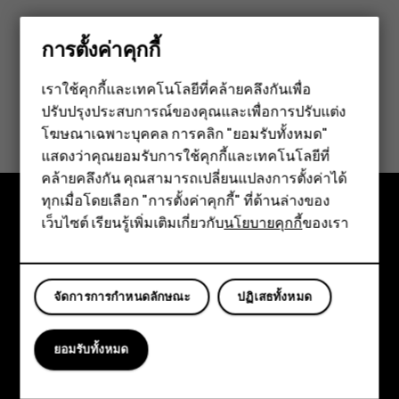
การตั้งค่าคุกกี้
เราใช้คุกกี้และเทคโนโลยีที่คล้ายคลึงกันเพื่อ
ข้อมูลนี้มีประโยชน์กับคุณหรือไม่
ปรับปรุงประสบการณ์ของคุณและเพื่อการปรับแต่ง
สมาร์ทโฟน
โฆษณาเฉพาะบุคคล การคลิก "ยอมรับทั้งหมด"
ฟีเจอร์โฟน
ใช่
ไม่
แสดงว่าคุณยอมรับการใช้คุกกี้และเทคโนโลยีที่
คล้ายคลึงกัน คุณสามารถเปลี่ยนแปลงการตั้งค่าได้
อุปกรณ์เสริม
ทุกเมื่อโดยเลือก "การตั้งค่าคุกกี้" ที่ด้านล่างของ
เว็บไซต์ เรียนรู้เพิ่มเติมเกี่ยวกับ
นโยบายคุกกี้
ของเรา
แท็บเล็ต
สำรวจ
เกี่ยวกับ
จัดการการกำหนดลักษณะ
ปฏิเสธทั้งหมด
Planet and people
การสนับสนุน
ยอมรับทั้งหมด
Facebook
Instagram
Tiktok
Youtube
Linkedin
Discord