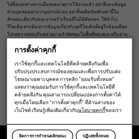
ไปทิ้งแยกต่างหากเมื่อหมดอายุการใช้งานแล้ว อย่าลืมลบข้อมูล
ส่วนบุคคลออกจากอุปกรณ์ก่อน อย่าทิ้งผลิตภัณฑ์เหล่านี้ใน
ลักษณะเดียวกับขยะจากครัวเรือนที่ไม่ได้คัดแยก: ให้นำไป
รีไซเคิล หากต้องการข้อมูลเกี่ยวกับจุดรีไซเคิลที่อยู่ใกล้คุณที่สุด
โปรดตรวจสอบกับหน่วยงานกำจัดขยะในพื้นที่ของคุณ หรืออ่าน
เกี่ยวกับโปรแกรมนำกลับของ HMD และความพร้อมใช้งานใน
การตั้งค่าคุกกี้
ประเทศของคุณได้ที่
www.hmd.com/phones/support/topics/recycle
เราใช้คุกกี้และเทคโนโลยีที่คล้ายคลึงกันเพื่อ
ปรับปรุงประสบการณ์ของคุณและเพื่อการปรับแต่ง
สมาร์ทโฟน
โฆษณาเฉพาะบุคคล การคลิก "ยอมรับทั้งหมด"
ฟีเจอร์โฟน
แสดงว่าคุณยอมรับการใช้คุกกี้และเทคโนโลยีที่
คล้ายคลึงกัน คุณสามารถเปลี่ยนแปลงการตั้งค่าได้
อุปกรณ์เสริม
ทุกเมื่อโดยเลือก "การตั้งค่าคุกกี้" ที่ด้านล่างของ
ข้อมูลนี้มีประโยชน์กับคุณหรือไม่
เว็บไซต์ เรียนรู้เพิ่มเติมเกี่ยวกับ
นโยบายคุกกี้
ของเรา
แท็บเล็ต
ใช่
ไม่
จัดการการกำหนดลักษณะ
ปฏิเสธทั้งหมด