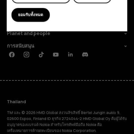
สำรวจ
ยอมรับทั้งหมด
เกี่ยวกับ
Planet and people
การสนับสนุน
Facebook
Instagram
Tiktok
Youtube
Linkedin
Discord
Thailand
TM และ © 2026 HMD Global สงวนลิขสิทธิ์ Bertel Jungin aukio 9,
02600 Espoo, Finland ID ธุรกิจ 2724044-2 HMD Global Oy คือผู้ได้รับ
อนุญาตของแบรนด์ Nokia สำหรับโทรศัพท์มือถือ Nokia คือ
เครื่องหมายการค้าจดทะเบียนของ Nokia Corporation.