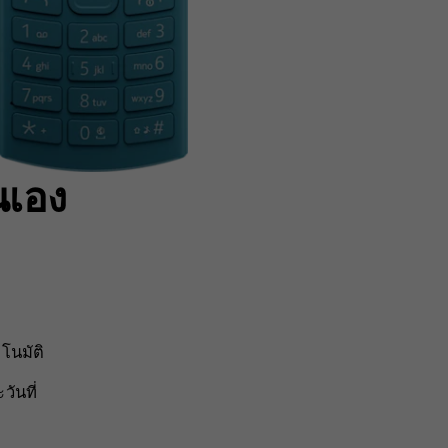
นเอง
่
โนมัติ
ันที่