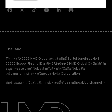
การสนับสนุน
Facebook
Instagram
Tiktok
Youtube
Linkedin
Discord
Thailand
TM และ © 2026 HMD Global สงวนลิขสิทธิ์ Bertel Jungin aukio 9,
02600 Espoo, Finland ID ธุรกิจ 2724044-2 HMD Global Oy คือผู้ได้รับ
อนุญาตของแบรนด์ Nokia สำหรับโทรศัพท์มือถือ Nokia คือ
เครื่องหมายการค้าจดทะเบียนของ Nokia Corporation.
ข้อกำหนด
ความเป็นส่วนตัว
การตั้งค่าคุกกี้
จริยธรรม
Speak Up channel
เกี่ยวกับ
ซ่อมแซม ใช้ซ้ำ รีไซเคิล