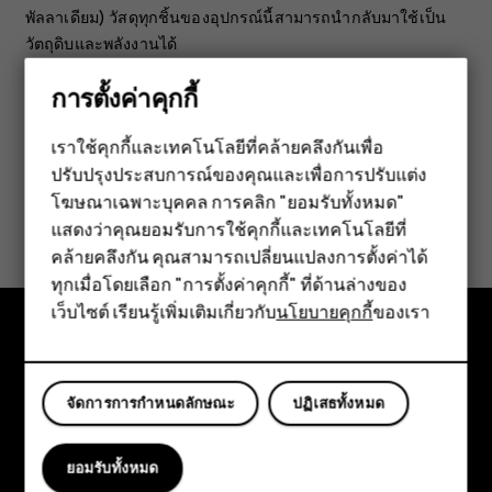
พัลลาเดียม) วัสดุทุกชิ้นของอุปกรณ์นี้สามารถนำกลับมาใช้เป็น
วัตถุดิบและพลังงานได้
การตั้งค่าคุกกี้
เราใช้คุกกี้และเทคโนโลยีที่คล้ายคลึงกันเพื่อ
ปรับปรุงประสบการณ์ของคุณและเพื่อการปรับแต่ง
สมาร์ทโฟน
โฆษณาเฉพาะบุคคล การคลิก "ยอมรับทั้งหมด"
ข้อมูลนี้มีประโยชน์กับคุณหรือไม่
ฟีเจอร์โฟน
แสดงว่าคุณยอมรับการใช้คุกกี้และเทคโนโลยีที่
คล้ายคลึงกัน คุณสามารถเปลี่ยนแปลงการตั้งค่าได้
ใช่
ไม่
อุปกรณ์เสริม
ทุกเมื่อโดยเลือก "การตั้งค่าคุกกี้" ที่ด้านล่างของ
เว็บไซต์ เรียนรู้เพิ่มเติมเกี่ยวกับ
นโยบายคุกกี้
ของเรา
แท็บเล็ต
สำรวจ
จัดการการกำหนดลักษณะ
ปฏิเสธทั้งหมด
เกี่ยวกับ
Planet and people
ยอมรับทั้งหมด