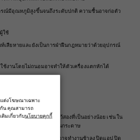
อุปกรณ์มีอุณหภูมิสูงขึ้นจนถึงระดับปกติ ความชื้นอาจก่อตัว
้ใช้
พท์เสียหายและยังเป็นการฝ่าฝืนกฎหมายว่าด้วยอุปกรณ์
ารใช้งานโดยไม่ถนอมอาจทำให้ตัวเครื่องแตกหักได้
รณ์เท่านั้น
รับแต่งโฆษณาเฉพาะ
ล็ก
ึงกัน คุณสามารถ
เติมเกี่ยวกับ
นโยบายคุกกี้
ัดเก็บข้อมูลนั้นโดยแยกไว้สองที่เป็นอย่างน้อย เช่น ใน
รือจดบันทึกข้อมูลสำคัญลงในกระดาษ
ไปแล้วเป็นเรื่องปกติ อุปกรณ์อาจทำงานช้าลง ปิดแอป ปิด