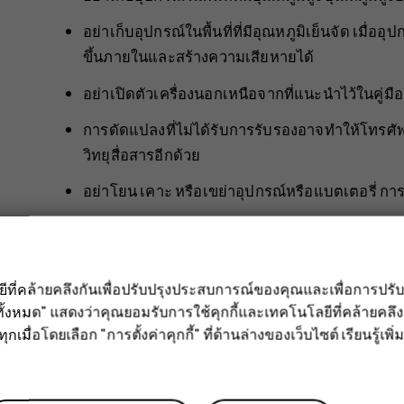
อย่าเก็บอุปกรณ์ในพื้นที่ที่มีอุณหภูมิเย็นจัด เมื่อ
ขึ้นภายในและสร้างความเสียหายได้
อย่าเปิดตัวเครื่องนอกเหนือจากที่แนะนำไว้ในคู่มือผู
การดัดแปลงที่ไม่ได้รับการรับรองอาจทำให้โทรศั
วิทยุสื่อสารอีกด้วย
อย่าโยน เคาะ หรือเขย่าอุปกรณ์หรือแบตเตอรี่ ก
ใช้แต่ผ้าแห้งที่นุ่มสะอาดทำความสะอาดพื้นผิวอุปก
อย่าทาสีอุปกรณ์ สีอาจทำให้เครื่องทำงานขัดข้อง
ลยีที่คล้ายคลึงกันเพื่อปรับปรุงประสบการณ์ของคุณและเพื่อการป
เก็บโทรศัพท์ไว้ให้ห่างจากแม่เหล็กหรือสนามแม่เห
ั้งหมด" แสดงว่าคุณยอมรับการใช้คุกกี้และเทคโนโลยีที่คล้ายคล
กเมื่อโดยเลือก "การตั้งค่าคุกกี้" ที่ด้านล่างของเว็บไซต์ เรียนรู้เพิ่ม
ในการเก็บรักษาข้อมูลสำคัญของคุณให้ปลอดภัย ให้จ
โทรศัพท์ การ์ดหน่วยความจำ หรือคอมพิวเตอร์ ห
เครื่องอาจร้อนในช่วงที่ใช้งานเป็นเวลานาน ซึ่งโดยทั่ว