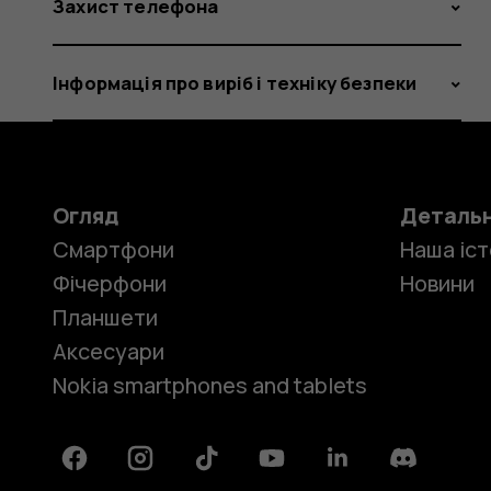
Захист телефона
Інформація про виріб і техніку безпеки
Огляд
Деталь
Смартфони
Наша іст
Фічерфони
Новини
Планшети
Аксесуари
Nokia smartphones and tablets
Facebook
Instagram
Tiktok
Youtube
Linkedin
Discord