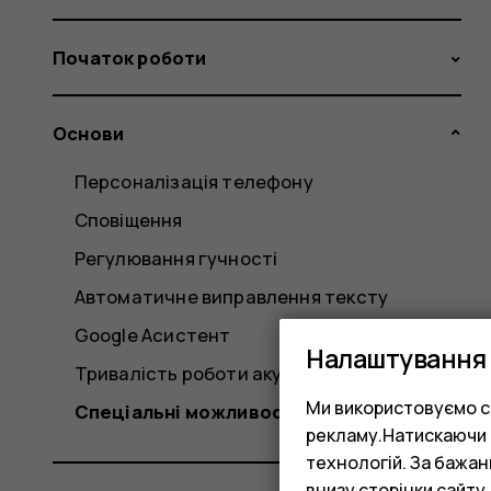
Початок роботи
Основи
Персоналізація телефону
Сповіщення
Регулювання гучності
Автоматичне виправлення тексту
Google Асистент
Налаштування 
Тривалість роботи акумулятора
Ми використовуємо co
Спеціальні можливості
рекламу.Натискаючи «
технологій. За бажа
внизу сторінки сайту.