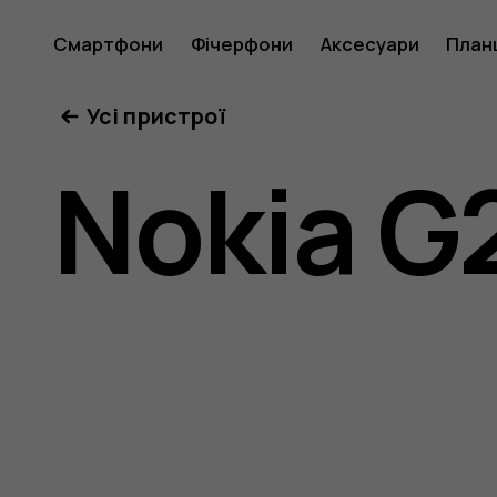
Посібни
Смартфони
Фічерфони
Аксесуари
План
Усі пристрої
користу
Nokia G
Nokia
G21