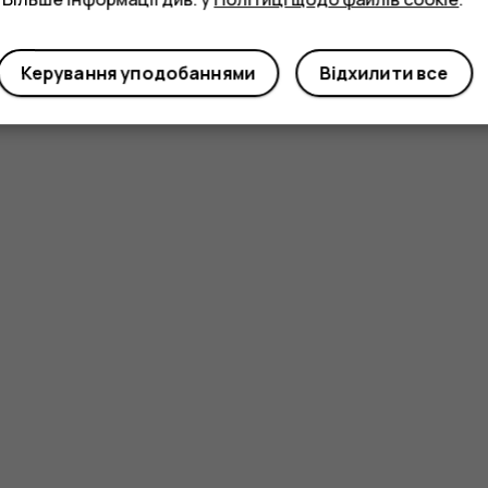
Керування уподобаннями
Відхилити все