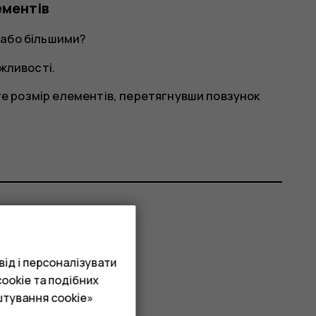
ементів
 або більшими?
жливості
.
те розмір елементів, перетягнувши повзунок
ід і персоналізувати
ookie та подібних
штування cookie»