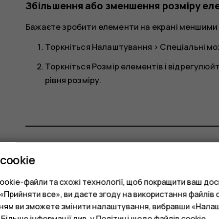
Збільшення або зменшення розміру ел
Бажаєте зробити елементи на екрані меншими
Торкніться
Налаштування
>
Спеціальні мо
Торкніться
Розмір елементів
і відрегулюй
рівня розміру.
cookie
Це було для вас корисним?
okie-файли та схожі технології, щоб покращити ваш досв
Так
Ні
Прийняти все», ви даєте згоду на використання файлів c
нням ви зможете змінити налаштування, вибравши «Нала
 Більше інформації див. у
Політиці щодо файлів cookie
.