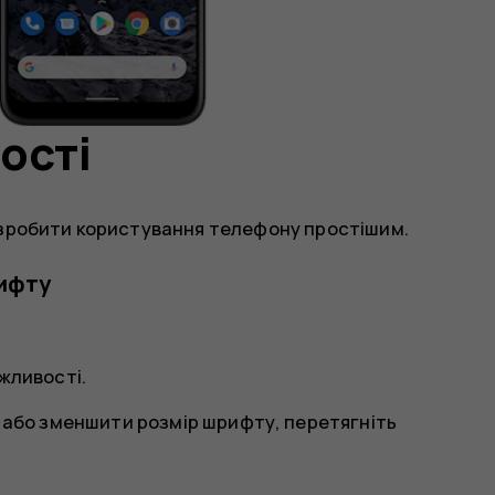
ості
 зробити користування телефону простішим.
рифту
жливості
.
 або зменшити розмір шрифту, перетягніть