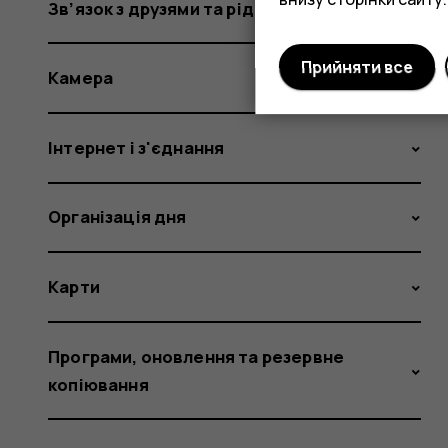
Зв’язок з друзями та рідними
Прийняти все
Камера
Інтернет і з'єднання
Організація дня
Карти
Програми, оновлення та резервне
копіювання