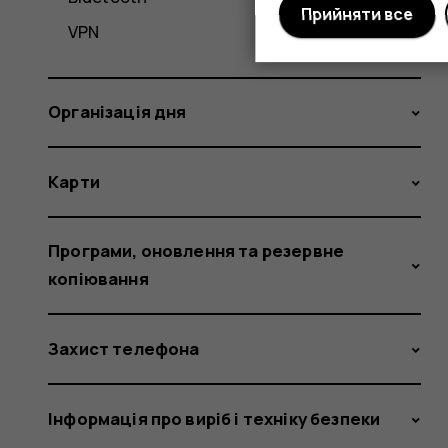
Прийняти все
VPN
Організація дня
Карти
Програми, оновлення та резервне
копіювання
Захист телефона
Інформація про виріб і техніку безпеки