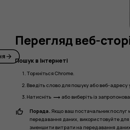
Перегляд веб-стор
ня
Пошук в Інтернеті
Торкніться
Chrome
.
Введіть слово для пошуку або веб-адресу 
trending_flat
Натисніть
або виберіть із запропонован
Порада.
Якщо ваш постачальник послуг м
передавання даних, використовуйте для 
зменшити витрати на передавання даних