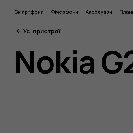
Посібни
Смартфони
Фічерфони
Аксесуари
План
Усі пристрої
користу
Nokia G
Nokia
G21