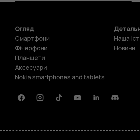
Огляд
Деталь
Смартфони
Наша іст
Фічерфони
Новини
Планшети
Аксесуари
Nokia smartphones and tablets
Facebook
Instagram
Tiktok
Youtube
Linkedin
Discord