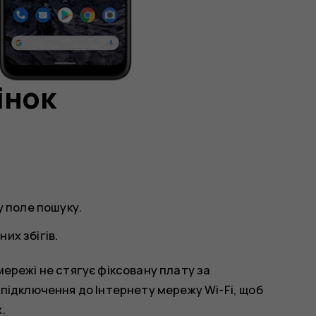
інок
у поле пошуку.
их збігів.
ережі не стягує фіксовану плату за
підключення до Інтернету мережу Wi-Fi, щоб
.