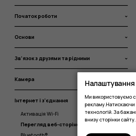
Початок роботи
Основи
Зв’язок з друзями та рідними
Камера
Налаштування 
Ми використовуємо co
Інтернет і з'єднання
рекламу.Натискаючи «
технологій. За бажа
Активація Wi-Fi
внизу сторінки сайту.
Перегляд веб-сторінок
Bluetooth®