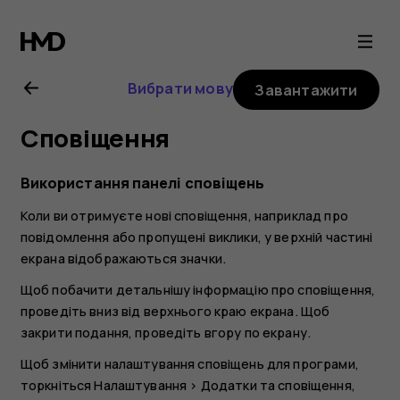
Посібник
користувача
Вибрати мову
Завантажити
Nokia
Сповіщення
G21
Використання панелі сповіщень
Коли ви отримуєте нові сповіщення, наприклад про
повідомлення або пропущені виклики, у верхній частині
екрана відображаються значки.
Щоб побачити детальнішу інформацію про сповіщення,
проведіть вниз від верхнього краю екрана. Щоб
закрити подання, проведіть вгору по екрану.
Щоб змінити налаштування сповіщень для програми,
торкніться
Налаштування
>
Додатки та сповіщення
,