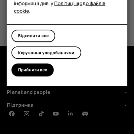
Аксесуари
інформації див. у
Політиці щодо файлів
cookie
.
Планшети
Це було для вас корисним?
Відхилити все
Так
Ні
Керування уподобаннями
Огляд
Прийняти все
Детальніше
Planet and people
Підтримка
Facebook
Instagram
Tiktok
Youtube
Linkedin
Discord