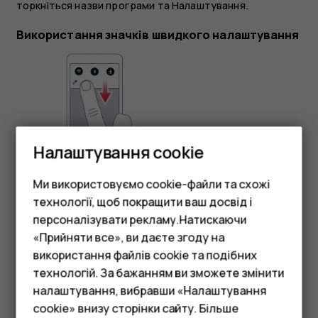
торкніться назви програми та
Налаштування
.
Використання значків швидкого налаштування
Налаштування cookie
Ми використовуємо cookie-файли та схожі
Щоб активувати функції, торкніться кнопок швидкого
технології, щоб покращити ваш досвід і
налаштування на панелі сповіщень. Щоб побачити
більше значків, потягніть меню вниз.
персоналізувати рекламу.Натискаючи
«Прийняти все», ви даєте згоду на
Щоб упорядкувати значки, торкніться
, натисніть і
mode_edit
використання файлів cookie та подібних
Смартфони
утримуйте значок, а потім перетягніть його до іншого
технологій. За бажанням ви зможете змінити
місця.
Фічерфони
налаштування, вибравши «Налаштування
cookie» внизу сторінки сайту. Більше