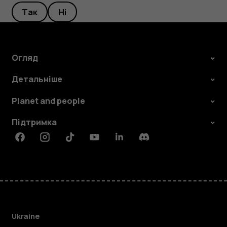
Так
Ні
Огляд
Детальніше
Planet and people
Підтримка
Facebook
Instagram
Tiktok
Youtube
Linkedin
Discord
Ukraine