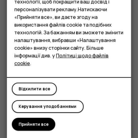
технології, щоб покращити ваш досвід і
персоналізувати рекламу.Натискаючи
«Прийняти все», ви даєте згоду на
Якщо ваш пристрій є водостійким, перегляньте технічні
використання файлів cookie та подібних
Смартфони
характеристики пристрою та дізнайтеся, який ступінь
технологій. За бажанням ви зможете змінити
захисту забезпечує його оболонка.
Фічерфони
налаштування, вибравши «Налаштування
cookie» внизу сторінки сайту. Більше
Аксесуари
СКЛЯНІ ДЕТАЛІ
інформації див. у
Політиці щодо файлів
cookie
.
Планшети
Відхилити все
Пристрій і/або його екран виготовлені зі скла. Це скло
Керування уподобаннями
може розбитися, якщо пристрій упаде на тверду
поверхню чи зазнає сильного удару. Якщо скло
розіб’ється, не торкайтеся скляних деталей пристрою
Прийняти все
та не намагайтеся вийняти розбите скло з пристрою.
Не користуйтеся пристроєм, доки скло не замінить