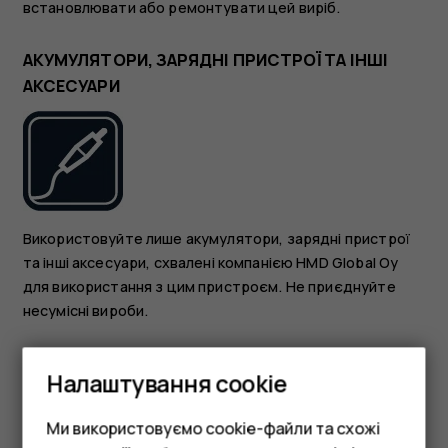
встановлювати або ремонтувати цей виріб.
АКУМУЛЯТОРИ, ЗАРЯДНІ ПРИСТРОЇ ТА ІНШІ
АКСЕСУАРИ
Використовуйте лише акумулятори, зарядні пристрої
та інші аксесуари, схвалені компанією HMD Global Oy
для використання з цим пристроєм. Не приєднуйте
несумісні вироби.
БЕРЕЖІТЬ ПРИСТРІЙ ВІД ВОЛОГИ
Налаштування cookie
Ми використовуємо cookie-файли та схожі