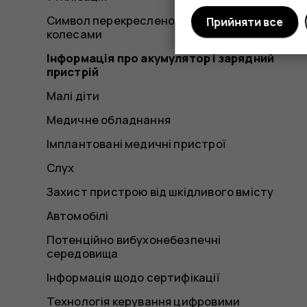
Символ перекресленої корзини з
Прийняти все
колесами
Інформація про акумулятор і зарядний
пристрій
Малі діти
Медичне обладнання
Імплантовані медичні пристрої
Слух
Захист пристрою від шкідливого вмісту
Автомобілі
Потенційно вибухонебезпечні
середовища
Інформація щодо сертифікації
Технологія керування цифровими