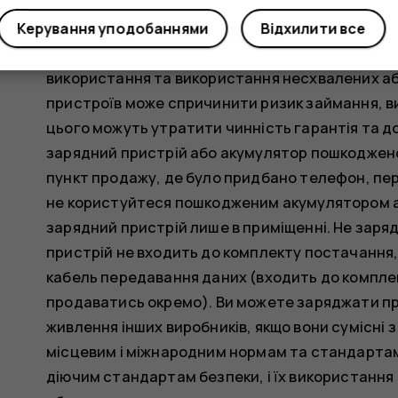
Пошкоджені акумулятори можуть вибухнути.
Керування уподобаннями
Відхилити все
Використовуйте акумулятор і зарядний пристр
використання та використання несхвалених аб
пристроїв може спричинити ризик займання, ви
цього можуть утратити чинність гарантія та д
зарядний пристрій або акумулятор пошкоджено,
пункт продажу, де було придбано телефон, пе
не користуйтеся пошкодженим акумулятором 
зарядний пристрій лише в приміщенні. Не заря
пристрій не входить до комплекту постачання
кабель передавання даних (входить до компле
продаватись окремо). Ви можете заряджати при
живлення інших виробників, якщо вони сумісні з 
місцевим і міжнародним нормам та стандартам 
діючим стандартам безпеки, і їх використання