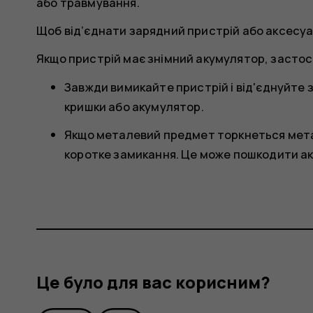
або травмування.
Щоб від’єднати зарядний пристрій або аксесуар
Якщо пристрій має знімний акумулятор, застос
Завжди вимикайте пристрій і від'єднуйте з
кришки або акумулятор.
Якщо металевий предмет торкнеться мета
коротке замикання. Це може пошкодити а
Це було для вас корисним?