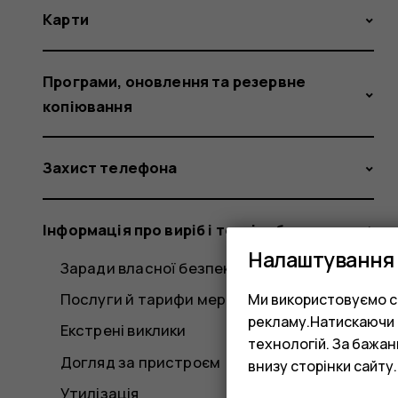
Карти
Програми, оновлення та резервне
копіювання
Захист телефона
Інформація про виріб і техніку безпеки
Налаштування 
Заради власної безпеки
Послуги й тарифи мережі
Ми використовуємо co
рекламу.Натискаючи «
Екстрені виклики
технологій. За бажа
Догляд за пристроєм
внизу сторінки сайту.
Утилізація