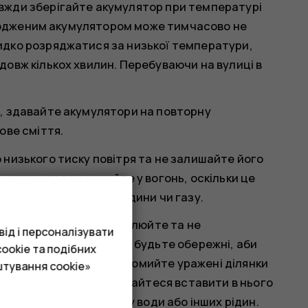
вжди зберігайте акумулятор при температурі
холодженим акумулятором може тимчасово не
дко розряджатися за низької температури,
овж кількох хвилин. Перебуваючи на вулиці в
, здавайте акумулятори на повторну
ове сміття.
низького тиску повітря та не залишайте його
 наприклад не кидайте у вогонь, оскільки це
оку легкозаймистої рідини чи газу.
, не згинайте, не проколюйте та не
ід і персоналізувати
ротікання акумулятора будьте обережні, аби
ookie та подібних
це станеться, негайно промийте уражені ділянки
штування cookie»
те акумулятор, не намагайтеся вставити в нього
піддавайте його впливу води або інших рідин.