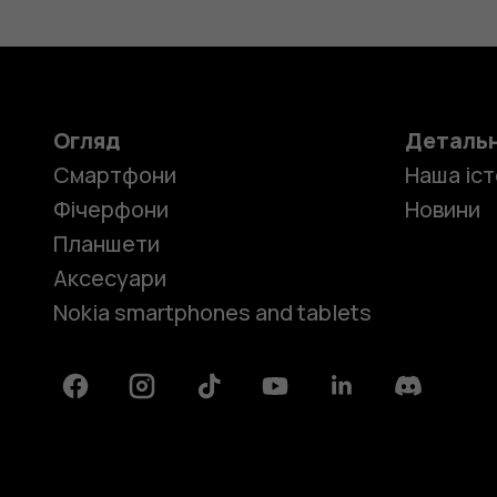
Огляд
Деталь
Смартфони
Наша іст
Фічерфони
Новини
Планшети
Аксесуари
Nokia smartphones and tablets
Facebook
Instagram
Tiktok
Youtube
Linkedin
Discord