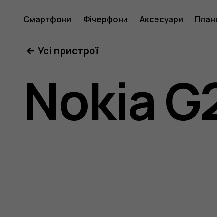
Посібни
Смартфони
Фічерфони
Аксесуари
План
Усі пристрої
користу
Nokia G
Nokia
G21