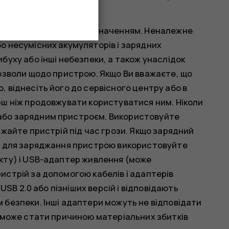
ій лише за прямим призначенням. Неналежне
о несумісних акумуляторів і зарядних
буху або інші небезпеки, а також унаслідок
озволи щодо пристрою. Якщо Ви вважаєте, що
 віднесіть його до сервісного центру або в
рш ніж продовжувати користуватися ним. Ніколи
або зарядним пристроєм. Використовуйте
джайте пристрій під час грози. Якщо зарядний
, для заряджання пристрою використовуйте
кту) і USB-адаптер живлення (може
стрій за допомогою кабелів і адаптерів
USB 2.0 або пізніших версій і відповідають
безпеки. Інші адаптери можуть не відповідати
 може стати причиною матеріальних збитків