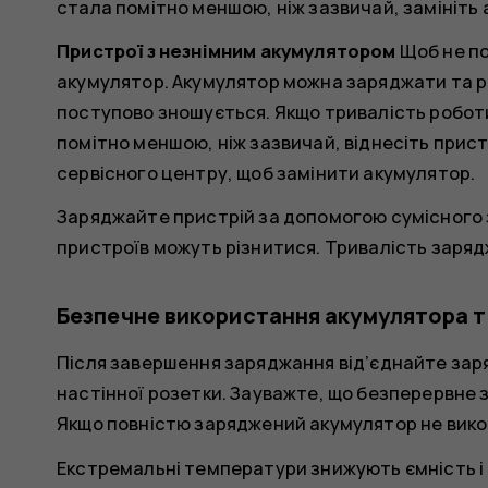
стала помітно меншою, ніж зазвичай, замініть
Пристрої з незнімним акумулятором
Щоб не по
акумулятор. Акумулятор можна заряджати та ро
поступово зношується. Якщо тривалість роботи
помітно меншою, ніж зазвичай, віднесіть прис
сервісного центру, щоб замінити акумулятор.
Заряджайте пристрій за допомогою сумісного 
пристроїв можуть різнитися. Тривалість заря
Безпечне використання акумулятора 
Після завершення заряджання від’єднайте заря
настінної розетки. Зауважте, що безперервне 
Якщо повністю заряджений акумулятор не вико
Екстремальні температури знижують ємність і