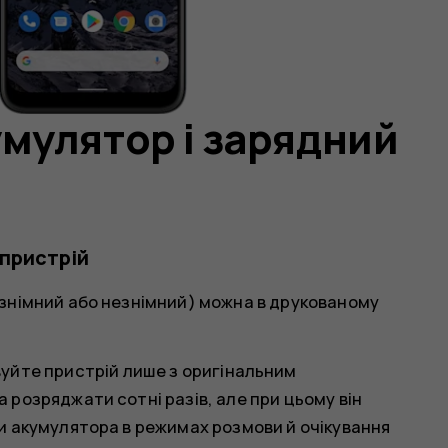
умулятор і зарядний
 пристрій
знімний або незнімний) можна в друкованому
уйте пристрій лише з оригінальним
розряджати сотні разів, але при цьому він
и акумулятора в режимах розмови й очікування