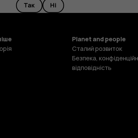
Так
Ні
ніше
Planet and people
орія
Сталий розвиток
Безпека, конфіденційн
відповідність