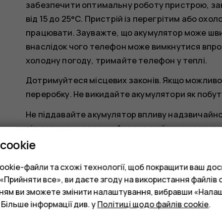
забезпечити оптимальну роботу пристрою, за
від 15 до 25°C. Пристрій із перегрітим або о
працювати. Зауважте, що акумулятор може шви
внаслідок чого телефон може вимкнутися впрод
холодну погоду, тримайте телефон у теплі.
Дотримуйтеся місцевих законів. Якщо можливо
переробку. Не викидайте акумулятори як побут
Не піддавайте акумулятор впливу надзвичайно 
під впливом надзвичайно високої температури,
може призвести до вибуху акумулятора або вит
cookie
Не розбирайте, не розрізайте, не роздавлюйте
okie-файли та схожі технології, щоб покращити ваш досв
пошкоджуйте іншим чином акумулятор. У разі п
Прийняти все», ви даєте згоду на використання файлів c
рідина не потрапила в очі або на шкіру. Якщо 
нням ви зможете змінити налаштування, вибравши «Нала
водою або зверніться до лікаря. Не модифікуй
 Більше інформації див. у
Політиці щодо файлів cookie
.
сторонні предмети, не занурюйте у воду та не 