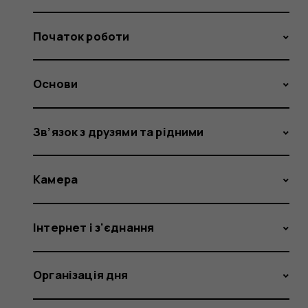
Початок роботи
Основи
Зв’язок з друзями та рідними
Камера
Інтернет і з'єднання
Організація дня