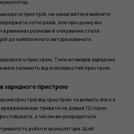
 акумулятор.
шкодити пристрій, не намагайтеся вийняти
зряджати сотні разів, але при цьому він
 в режимах розмови й очікування стала
трій до найближчого авторизованого
зарядного пристрою. Типи штекерів зарядних
джання залежить від можливостей пристрою.
та зарядного пристрою
дний пристрій від пристрою та вийміть його з
заряджання має тривати не довше 12 годин.
ристовувати, з часом він розрядиться.
 тривалість роботи акумулятора. Щоб