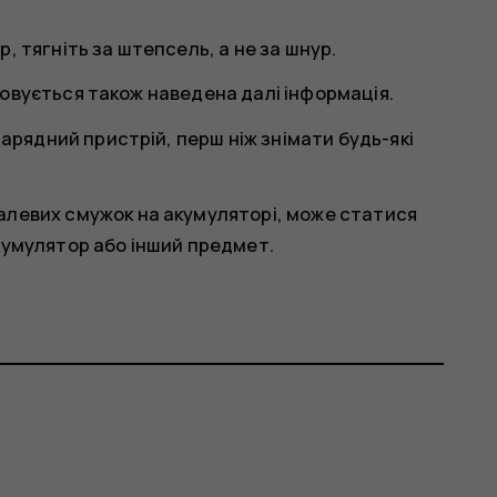
, тягніть за штепсель, а не за шнур.
овується також наведена далі інформація.
арядний пристрій, перш ніж знімати будь-які
левих смужок на акумуляторі, може статися
кумулятор або інший предмет.