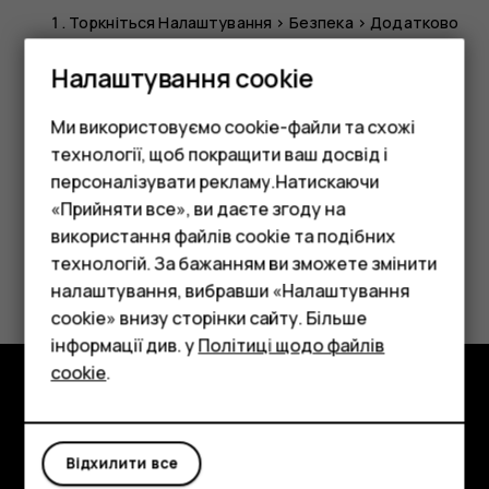
Торкніться
Налаштування
>
Безпека
>
Додатково
>
Блокування SIM-картки
.
Налаштування cookie
Під вибраною SIM-карткою торкніться
Змінити
PIN-код SIM-картки
.
Ми використовуємо cookie-файли та схожі
технології, щоб покращити ваш досвід і
персоналізувати рекламу.Натискаючи
«Прийняти все», ви даєте згоду на
використання файлів cookie та подібних
Смартфони
технологій. За бажанням ви зможете змінити
Це було для вас корисним?
Фічерфони
налаштування, вибравши «Налаштування
cookie» внизу сторінки сайту. Більше
Так
Ні
Аксесуари
інформації див. у
Політиці щодо файлів
cookie
.
Планшети
Огляд
Відхилити все
Детальніше