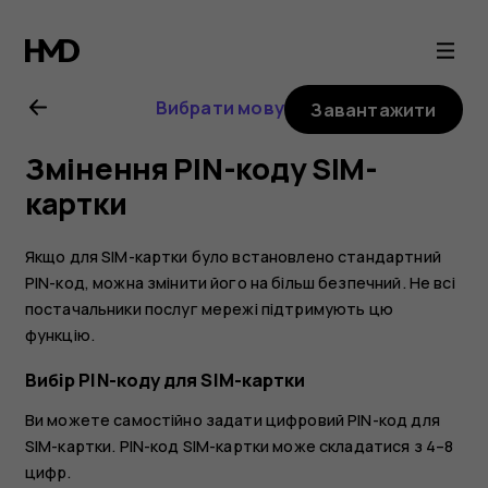
Посібник
користувача
Вибрати мову
Завантажити
Nokia
Змінення PIN-коду SIM-
G21
картки
Якщо для SIM-картки було встановлено стандартний
PIN-код, можна змінити його на більш безпечний. Не всі
постачальники послуг мережі підтримують цю
функцію.
Вибір PIN-коду для SIM-картки
Ви можете самостійно задати цифровий PIN-код для
SIM-картки. PIN-код SIM-картки може складатися з 4–8
цифр.