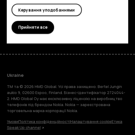
Planet and people
Керування уподобаннями
Підтримка
Прийняти все
Facebook
Instagram
Tiktok
Youtube
Linkedin
Discord
Ukraine
TM та © 2026 HMD Global. Усі права захищено. Bertel Jungin
aukio 9, 02600 Espoo, Finland. Бізнес-ідентифікатор 2724044-
2. HMD Global Oy має ексклюзивну ліцензію на виробництво
телефонів під брендом Nokia. Nokia — зареєстрована
торговельна марка корпорації Nokia.
Умови
Політика конфіденційності
Налаштування cookie
Етика
Speak Up channel