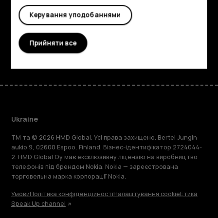
Planet and people
Керування уподобаннями
Підтримка
Прийняти все
Facebook
Instagram
Tiktok
Youtube
Linkedin
Discord
Ukraine
TM та © 2026 HMD Global. Усі права захищено. Bertel Jungin
aukio 9, 02600 Espoo, Finland. Бізнес-ідентифікатор 2724044-
2. HMD Global Oy має ексклюзивну ліцензію на виробництво
телефонів під брендом Nokia. Nokia — зареєстрована
торговельна марка корпорації Nokia.
Умови
Політика конфіденційності
Налаштування cookie
Етика
Speak Up channel