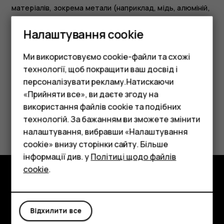
матеріалів, зокрема метали (наприклад, мідь, алюміній,
сталь і магній) і дорогоцінні метали (наприклад,
Налаштування cookie
золото, срібло та паладій). Усі матеріали пристрою
можна переробити в інші матеріали та енергію.
Ми використовуємо cookie-файли та схожі
технології, щоб покращити ваш досвід і
персоналізувати рекламу.Натискаючи
«Прийняти все», ви даєте згоду на
використання файлів cookie та подібних
Смартфони
Це було для вас корисним?
технологій. За бажанням ви зможете змінити
Фічерфони
налаштування, вибравши «Налаштування
cookie» внизу сторінки сайту. Більше
Так
Ні
Аксесуари
інформації див. у
Політиці щодо файлів
cookie
.
Планшети
Огляд
Детальніше
Відхилити все