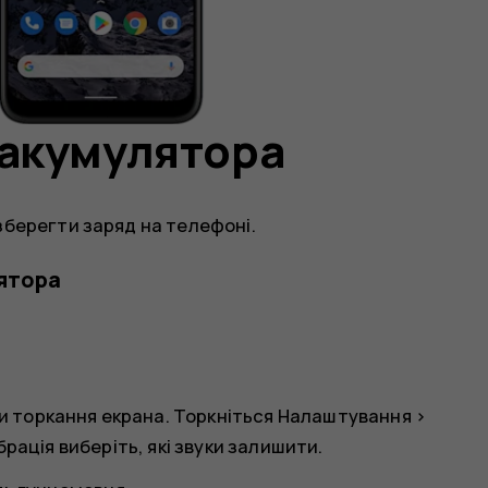
 акумулятора
зберегти заряд на телефоні.
ятора
ки торкання екрана. Торкніться
Налаштування
>
ібрація
виберіть, які звуки залишити.