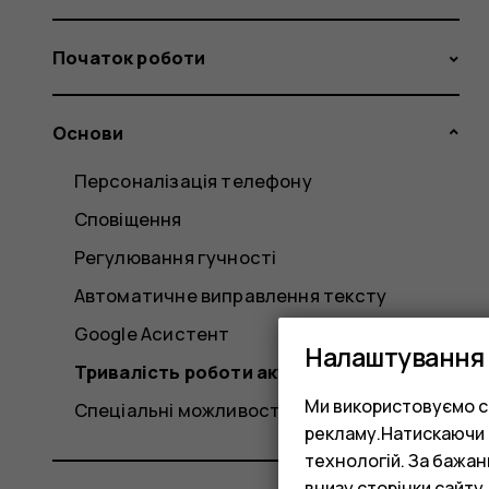
Початок роботи
Основи
Персоналізація телефону
Сповіщення
Регулювання гучності
Автоматичне виправлення тексту
Google Асистент
Налаштування 
Тривалість роботи акумулятора
Ми використовуємо co
Спеціальні можливості
рекламу.Натискаючи «
технологій. За бажа
внизу сторінки сайту.