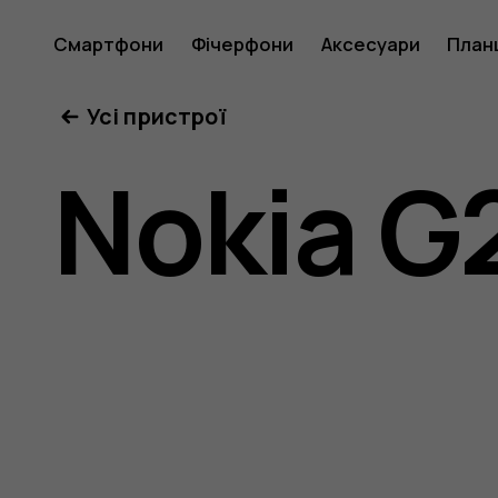
Посібни
Смартфони
Фічерфони
Аксесуари
План
Усі пристрої
користу
Nokia G
Nokia
G21