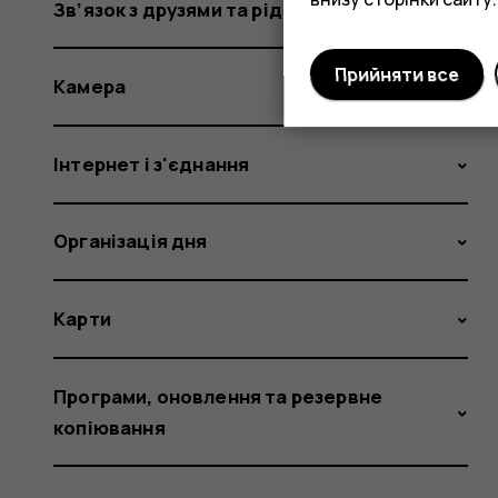
Зв’язок з друзями та рідними
Прийняти все
Камера
Інтернет і з'єднання
Організація дня
Карти
Програми, оновлення та резервне
копіювання