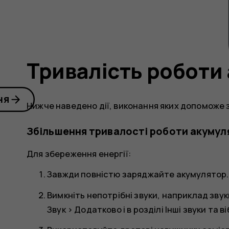
Тривалість роботи
ня
Нижче наведено дії, виконання яких допоможе 
Збільшення тривалості роботи акумул
Для збереження енергії:
Завжди повністю заряджайте акумулятор.
Вимкніть непотрібні звуки, наприклад зву
Звук
>
Додатково
і в розділі
Інші звуки та в