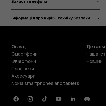
Захист телефона
Інформація про виріб і техніку безпеки
Огляд
Деталь
Смартфони
Наша іст
Фічерфони
Новини
Планшети
Аксесуари
Nokia smartphones and tablets
Facebook
Instagram
Tiktok
Youtube
Linkedin
Discord