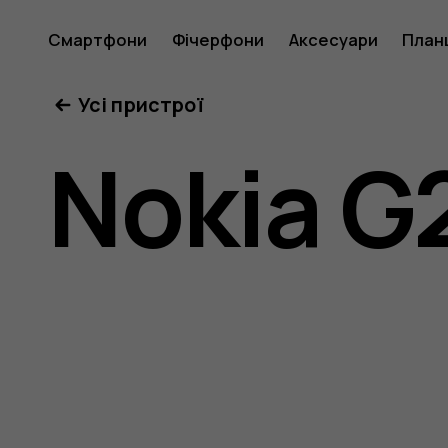
Посібни
Смартфони
Фічерфони
Аксесуари
План
Усі пристрої
користу
Nokia G
Nokia
G21