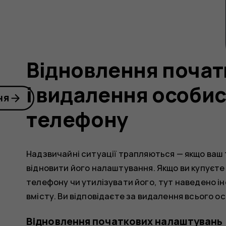
Відновлення почат
і видалення особис
ня
телефону
Надзвичайні ситуації трапляються — якщо ва
відновити його налаштування. Якщо ви купуєт
телефону чи утилізувати його, тут наведено ін
вмісту. Ви відповідаєте за видалення всього о
Відновлення початкових налаштувань