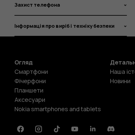
Захист телефона
Інформація про виріб і техніку безпеки
Огляд
Деталь
Смартфони
Наша іст
Фічерфони
Новини
Планшети
Аксесуари
Nokia smartphones and tablets
Facebook
Instagram
Tiktok
Youtube
Linkedin
Discord