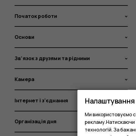
Початок роботи
Основи
Зв’язок з друзями та рідними
Камера
Налаштування 
Інтернет і з'єднання
Ми використовуємо co
Організація дня
рекламу.Натискаючи «
технологій. За бажа