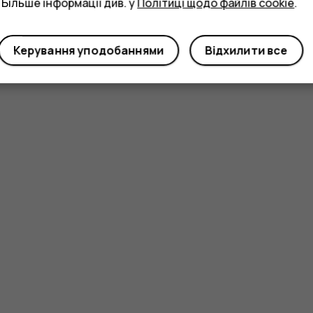
 Більше інформації див. у
Політиці щодо файлів cookie
.
Керування уподобаннями
Відхилити все