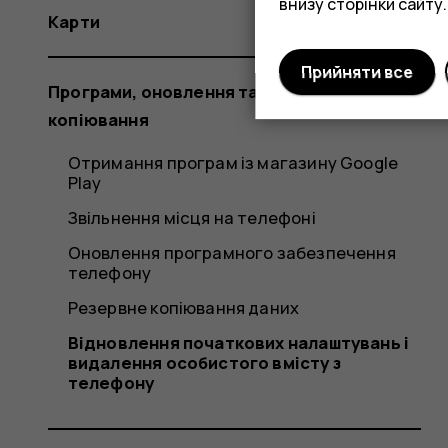
внизу сторінки сайту.
Карти
Прийняти все
Програми, оновлення та резервне
копіювання
Отримання програм із магазину Google
Play
Звільнення місця на телефоні
Оновлення програмного забезпечення
телефону
Резервне копіювання даних
Відновлення початкових налаштувань і
видалення особистого вмісту з
телефону