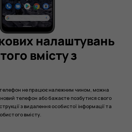
кових налаштувань
того вмісту з
ш телефон не працює належним чином, можна
е новий телефон або бажаєте позбутися свого
струкції з видалення особистої інформації та
собистого вмісту.