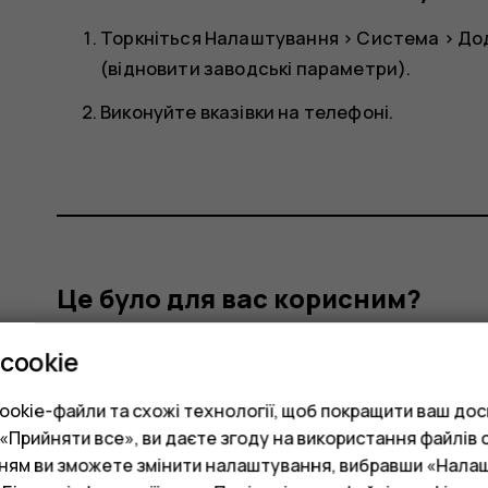
Торкніться
Налаштування
>
Система
>
До
(відновити заводські параметри)
.
Виконуйте вказівки на телефоні.
Це було для вас корисним?
cookie
Так
Ні
okie-файли та схожі технології, щоб покращити ваш досв
Прийняти все», ви даєте згоду на використання файлів c
нням ви зможете змінити налаштування, вибравши «Нала