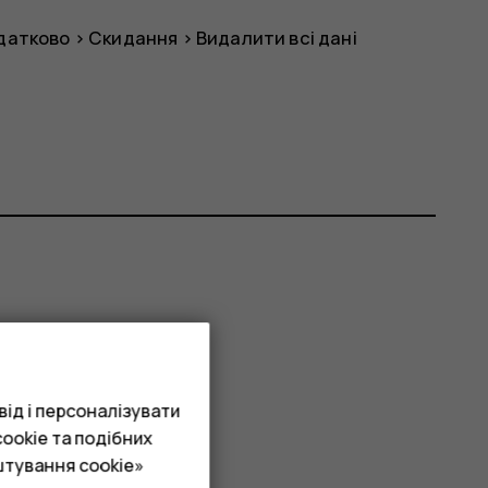
датково
>
Скидання
>
Видалити всі дані
ід і персоналізувати
ookie та подібних
штування cookie»