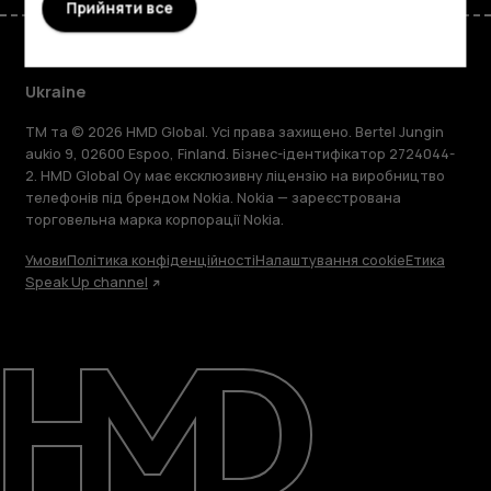
Прийняти все
Ukraine
TM та © 2026 HMD Global. Усі права захищено. Bertel Jungin
aukio 9, 02600 Espoo, Finland. Бізнес-ідентифікатор 2724044-
2. HMD Global Oy має ексклюзивну ліцензію на виробництво
телефонів під брендом Nokia. Nokia — зареєстрована
торговельна марка корпорації Nokia.
Умови
Політика конфіденційності
Налаштування cookie
Етика
Speak Up channel
Детальніше
Підтримка
Ukraine