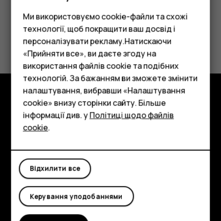
Ми використовуємо cookie-файли та схожі
технології, щоб покращити ваш досвід і
Це було для вас корисним?
персоналізувати рекламу.Натискаючи
«Прийняти все», ви даєте згоду на
Так
Ні
використання файлів cookie та подібних
Смартфони
технологій. За бажанням ви зможете змінити
Фічерфони
налаштування, вибравши «Налаштування
cookie» внизу сторінки сайту. Більше
Огляд
Аксесуари
інформації див. у
Політиці щодо файлів
cookie
.
Детальніше
Планшети
Planet and people
Відхилити все
Підтримка
Facebook
Instagram
Tiktok
Youtube
Linkedin
Discord
Керування уподобаннями