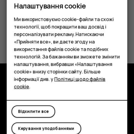
Коли лунає сигнал, проведіть праворуч по будильнику.
Налаштування cookie
Ми використовуємо cookie-файли та схожі
технології, щоб покращити ваш досвід і
персоналізувати рекламу.Натискаючи
«Прийняти все», ви даєте згоду на
Це було для вас корисним?
використання файлів cookie та подібних
Смартфони
технологій. За бажанням ви зможете змінити
Так
Ні
Фічерфони
налаштування, вибравши «Налаштування
cookie» внизу сторінки сайту. Більше
Аксесуари
інформації див. у
Політиці щодо файлів
Огляд
cookie
.
Планшети
Детальніше
Planet and people
Відхилити все
Підтримка
Керування уподобаннями
Facebook
Instagram
Tiktok
Youtube
Linkedin
Discord