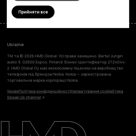
Прийняти все
Ukraine
TM та © 2026 HMD Global. Усі права захищено. Bertel Jungin
aukio 9, 02600 Espoo, Finland. Бізнес-ідентифікатор 2724044-
2. HMD Global Oy має ексклюзивну ліцензію на виробництво
телефонів під брендом Nokia. Nokia — зареєстрована
торговельна марка корпорації Nokia.
Умови
Політика конфіденційності
Налаштування cookie
Етика
Speak Up channel
Детальніше