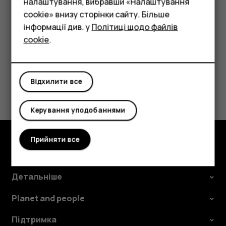
Фічерфони
налаштування, вибравши «Налаштування
раніше. Виберіть
Фотографії
, знайдіть потрібну
фотографію та торкніться значка
.
cookie» внизу сторінки сайту. Більше
Аксесуари
інформації див. у
Політиці щодо файлів
cookie
.
Планшети
Відхилити все
Це було для вас корисним?
Так
Ні
Керування уподобаннями
Прийняти все
Огляд
Детальніше
Planet and people
Підтримка