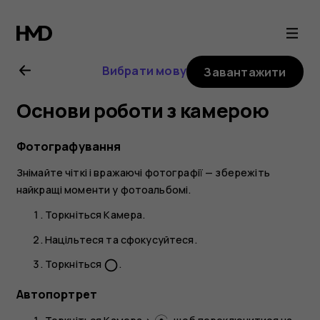
Посібник
користувача
Вибрати мову
Завантажити
Nokia
Основи роботи з камерою
G21
Фотографування
Знімайте чіткі і вражаючі фотографії — збережіть
найкращі моменти у фотоальбомі.
Торкніться
Камера
.
Націльтеся та сфокусуйтеся.
Торкніться
.
panorama_fish_eye
Автопортрет