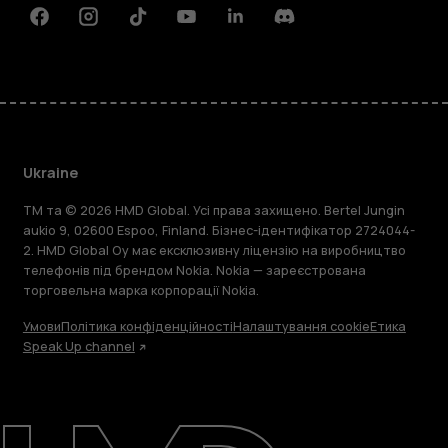
Facebook
Instagram
Tiktok
Youtube
Linkedin
Discord
Ukraine
TM та © 2026 HMD Global. Усі права захищено. Bertel Jungin
aukio 9, 02600 Espoo, Finland. Бізнес-ідентифікатор 2724044-
2. HMD Global Oy має ексклюзивну ліцензію на виробництво
телефонів під брендом Nokia. Nokia — зареєстрована
торговельна марка корпорації Nokia.
Умови
Політика конфіденційності
Налаштування cookie
Етика
Speak Up channel