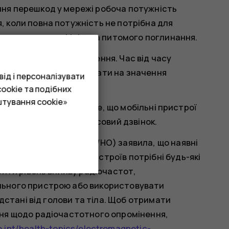
ня перешкод у мережі робоча потужність
 коли повна потужність не потрібна для
че значення коефіцієнта питомого поглинання.
 та більше одного значення. Час від часу
ватись, що може впливати на значення
ід і персоналізувати
ookie та подібних
штування cookie»
sar- tick.com
. Зауважте, що мобільні пристрої
 не здійснюється голосовий дзвінок.
d Health Organization, WHO) заявила, що наявні
ористання мобільних пристроїв потрібні будь-які
зити рівень впливу радіочастот,
льного пристрою або використовувати
дстані від голови та тіла. Щоб отримати
ня щодо радіочастотного опромінення,
int/health-topics/electromagnetic-