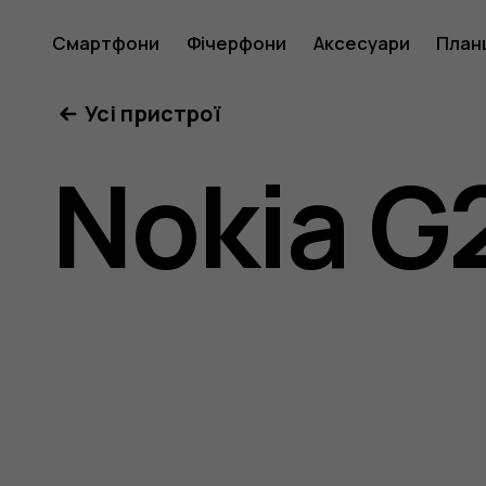
Посібни
Смартфони
Фічерфони
Аксесуари
План
Усі пристрої
користу
Nokia G
Nokia
G21