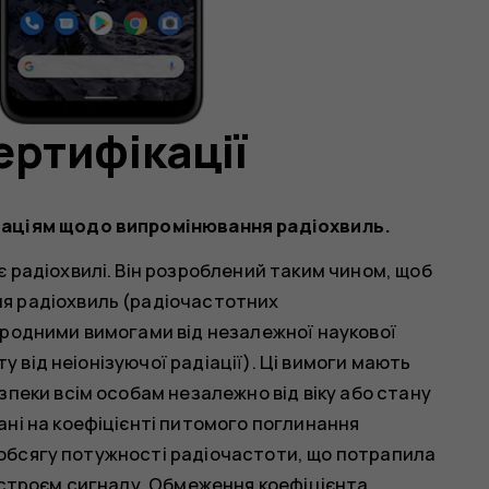
ертифікації
даціям щодо випромінювання радіохвиль.
 радіохвилі. Він розроблений таким чином, щоб
я радіохвиль (радіочастотних
ародними вимогами від незалежної наукової
ту від неіонізуючої радіації). Ці вимоги мають
пеки всім особам незалежно від віку або стану
ні на коефіцієнті питомого поглинання
ом обсягу потужності радіочастоти, що потрапила
истроєм сигналу. Обмеження коефіцієнта