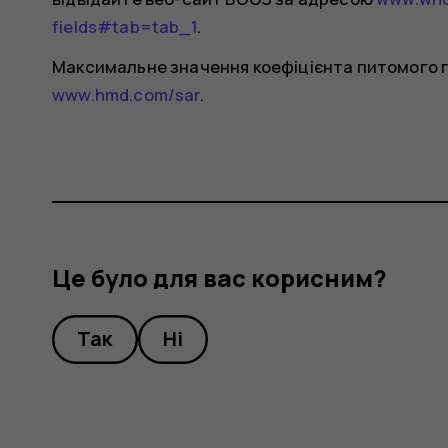
fields#tab=tab_1
.
Максимальне значення коефіцієнта питомого п
www.hmd.com/sar
.
Це було для вас корисним?
Так
Ні