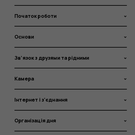
Початок роботи
Основи
Зв’язок з друзями та рідними
Камера
Інтернет і з'єднання
Організація дня