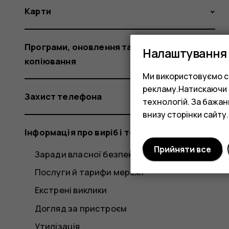
Карти
Програми, оновлення та резервне
Налаштування 
копіювання
Ми використовуємо co
рекламу.Натискаючи «
Захист телефона
технологій. За бажа
внизу сторінки сайту.
Інформація про виріб і техніку безпеки
Прийняти все
Заради власної безпеки
Послуги й тарифи мережі
Екстрені виклики
Догляд за пристроєм
Утилізація