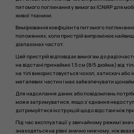
питомого поглинання у вимогах ICNIRP для мобі
живої тканини.
Вимірювання коефіцієнта питомого поглинанн
положеннях, коли пристрій випромінює найвищий
діапазонах частот.
Цей пристрій відповідає вимогам до радіочаст
на відстані принаймні 1,5 см (8/5 дюйма) від т
на тілі використовується чохол, затискач або і
металевих частин і має забезпечувати щонайм
Для надсилання даних або повідомлень потріб
може затримуватися, якщо з’єднання недоступ
дотримуйтеся інструкцій щодо відстані між при
Під час експлуатації у звичайному режимі зна
знаходяться на рівні значно нижчому, ніж вказа