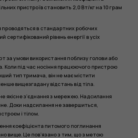
льних пристроїв становить 2,0 Вт/кг на 10 грам
я проводяться в стандартних робочих
 сертифікований рівень енергії в усіх
от за умови використання поблизу голови або
іла. Коли під час носіння працюючого пристрою
нший тип тримача, він не має містити
енше вищезгадану відстань від тіла.
не якісне з’єднання з мережею. Надсилання
не. Доки надсилання не завершиться,
строєм і тілом.
чення коефіцієнта питомого поглинання
но вище. Це пов’язано з тим, що з метою