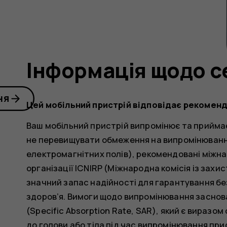
Інформація щодо с
ня
Цей мобільний пристрій відповідає рекомен
Ваш мобільний пристрій випромінює та приймає
не перевищувати обмеження на випромінюванн
електромагнітних полів), рекомендовані міжн
організації ICNIRP (Міжнародна комісія із захис
значний запас надійності для гарантування без
здоров’я. Вимоги щодо випромінювання заснова
(Specific Absorption Rate, SAR), який є вираз
до голови або тіла під час випромінювання пр