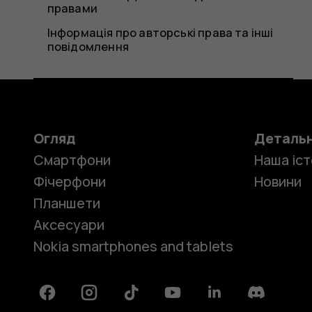
правами
Інформація про авторські права та інші
повідомлення
Огляд
Деталь
Смартфони
Наша іст
Фічерфони
Новини
Планшети
Аксесуари
Nokia smartphones and tablets
Facebook
Instagram
Tiktok
Youtube
Linkedin
Discord