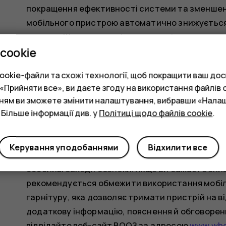
покращення ефективності системи та зменшен
мобільного пристрою автоматично знижується,
виклику. Що нижча вихідна потужність, то ниж
cookie
Різні моделі пристроїв можуть мати різні версії
компоненти та дизайн пристрою можуть зміню
okie-файли та схожі технології, щоб покращити ваш досв
коефіцієнта питомого поглинання.
Прийняти все», ви даєте згоду на використання файлів c
нням ви зможете змінити налаштування, вибравши «Нала
Щоб дізнатися більше, відвідайте сторінку
www.
 Більше інформації див. у
Політиці щодо файлів cookie
.
можуть випромінювати сигнал навіть тоді, коли
Всесвітня організація з охорони здоров’я (Worl
Керування уподобаннями
Відхилити все
наукові дані не вказують на те, що під час вик
особливі заходи безпеки. Якщо Ви бажаєте зни
рекомендується обмежити використання мобі
гарнітуру, яка дозволяє тримати пристрій на ві
додаткову інформацію, пояснення й обговорен
відвідайте веб-сайт ВООЗ за адресою
www.who.