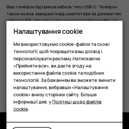
Ваш телефон підтримує кабель типу USB-C. Телефон
також можна заряджати від комп’ютера за допомогою
кабелю USB, але для цього може знадобитися більше
часу.
Налаштування cookie
Якщо акумулятор повністю розряджений, може минути
Ми використовуємо cookie-файли та схожі
кілька хвилин, перш ніж відобразиться індикатор
технології, щоб покращити ваш досвід і
заряджання.
персоналізувати рекламу.Натискаючи
«Прийняти все», ви даєте згоду на
використання файлів cookie та подібних
Смартфони
технологій. За бажанням ви зможете змінити
Фічерфони
налаштування, вибравши «Налаштування
Це було для вас корисним?
cookie» внизу сторінки сайту. Більше
Аксесуари
інформації див. у
Політиці щодо файлів
Так
Ні
cookie
.
Планшети