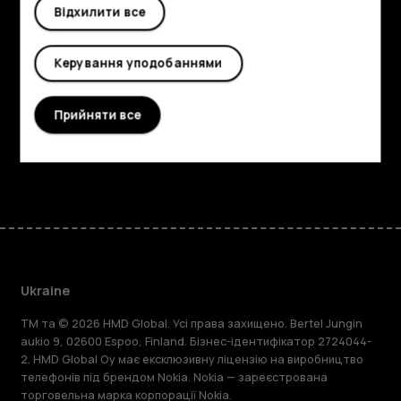
Огляд
Відхилити все
Детальніше
Керування уподобаннями
Planet and people
Прийняти все
Підтримка
Facebook
Instagram
Tiktok
Youtube
Linkedin
Discord
Ukraine
TM та © 2026 HMD Global. Усі права захищено. Bertel Jungin
aukio 9, 02600 Espoo, Finland. Бізнес-ідентифікатор 2724044-
2. HMD Global Oy має ексклюзивну ліцензію на виробництво
телефонів під брендом Nokia. Nokia — зареєстрована
торговельна марка корпорації Nokia.