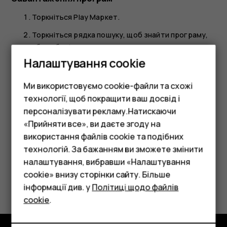
Торкніться
Play Маркет
.
Торкніться рядка пошуку, щоб знайти програму,
або виберіть програму з рекомендованих вам.
Налаштування cookie
У описі програми торкніться
Установити
, щоб
завантажити й установити програму.
Ми використовуємо cookie-файли та схожі
Щоб переглянути програми, перейдіть до головного
технології, щоб покращити ваш досвід і
екрана та проведіть угору з нижньої частини екрана.
персоналізувати рекламу.Натискаючи
«Прийняти все», ви даєте згоду на
використання файлів cookie та подібних
Смартфони
технологій. За бажанням ви зможете змінити
Фічерфони
налаштування, вибравши «Налаштування
cookie» внизу сторінки сайту. Більше
Це було для вас корисним?
Аксесуари
інформації див. у
Політиці щодо файлів
cookie
.
Планшети
Так
Ні