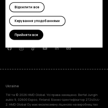
Відхилити все
Огляд
Детальніше
Керування уподобаннями
Planet and people
Прийняти все
Підтримка
Facebook
Instagram
Tiktok
Youtube
Linkedin
Discord
Ukraine
TM та © 2026 HMD Global. Усі права захищено. Bertel Jungin
aukio 9, 02600 Espoo, Finland. Бізнес-ідентифікатор 2724044-
2. HMD Global Oy має ексклюзивну ліцензію на виробництво