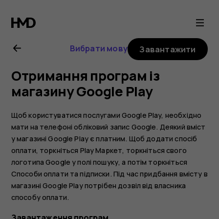
Посібник
користувача
Вибрати мову
Завантажити
Nokia
Отримання програм із
G21
магазину Google Play
Щоб користуватися послугами Google Play, необхідно
мати на телефоні обліковий запис Google. Деякий вміст
у магазині Google Play є платним. Щоб додати спосіб
оплати, торкніться
Play Маркет
, торкніться свого
логотипа Google у полі пошуку, а потім торкніться
Способи оплати та підписки
. Під час придбання вмісту в
магазині Google Play потрібен дозвіл від власника
способу оплати.
Завантаження програм