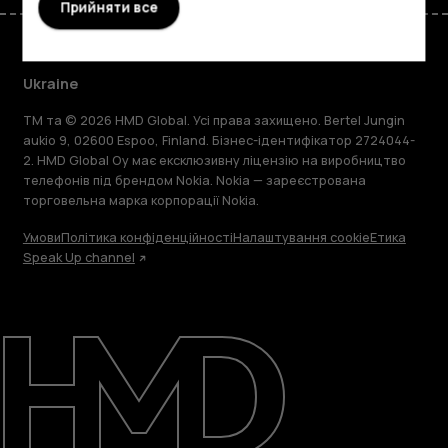
Прийняти все
Ukraine
TM та © 2026 HMD Global. Усі права захищено. Bertel Jungin
aukio 9, 02600 Espoo, Finland. Бізнес-ідентифікатор 2724044-
2. HMD Global Oy має ексклюзивну ліцензію на виробництво
телефонів під брендом Nokia. Nokia — зареєстрована
торговельна марка корпорації Nokia.
Умови
Політика конфіденційності
Налаштування cookie
Етика
Speak Up channel
Детальніше
Підтримка
Ukraine