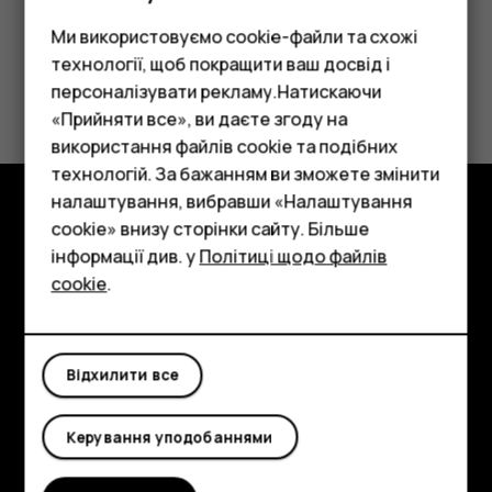
Ми використовуємо cookie-файли та схожі
технології, щоб покращити ваш досвід і
Це було для вас корисним?
персоналізувати рекламу.Натискаючи
«Прийняти все», ви даєте згоду на
Так
Ні
використання файлів cookie та подібних
Смартфони
технологій. За бажанням ви зможете змінити
Фічерфони
налаштування, вибравши «Налаштування
cookie» внизу сторінки сайту. Більше
Огляд
Аксесуари
інформації див. у
Політиці щодо файлів
cookie
.
Детальніше
Планшети
Planet and people
Відхилити все
Підтримка
Facebook
Instagram
Tiktok
Youtube
Linkedin
Discord
Керування уподобаннями