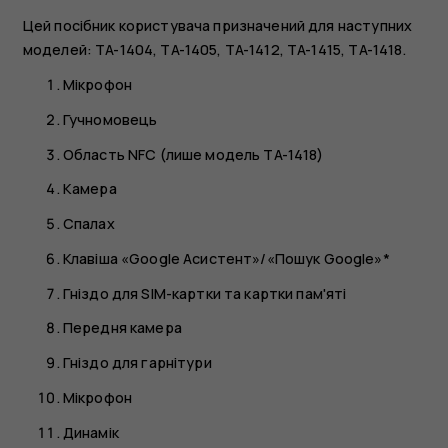
Цей посібник користувача призначений для наступних
моделей: TA-1404, TA-1405, TA-1412, TA-1415, TA-1418.
Мікрофон
Гучномовець
Область NFC (лише модель TA-1418)
Камера
Спалах
Клавіша «Google Асистент»/«Пошук Google»*
Гніздо для SIM-картки та картки пам'яті
Передня камера
Гніздо для гарнітури
Мікрофон
Динамік