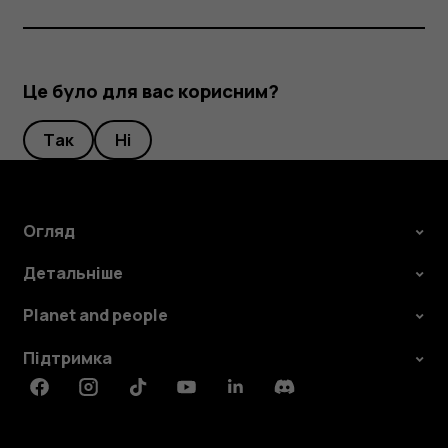
Це було для вас корисним?
Так
Ні
Огляд
Детальніше
Planet and people
Підтримка
Facebook
Instagram
Tiktok
Youtube
Linkedin
Discord