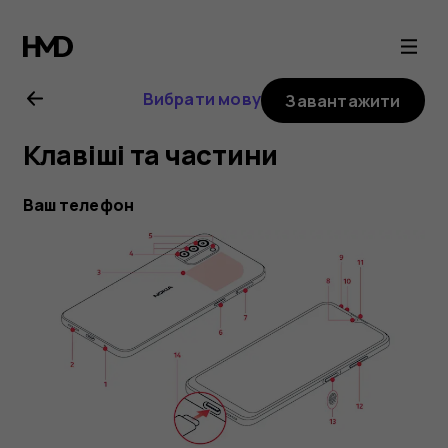
Посібник
користувача
Вибрати мову
Завантажити
Nokia
Клавіші та частини
G21
Ваш телефон