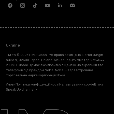
Facebook
Instagram
Tiktok
Youtube
Linkedin
Discord
Ukraine
TM та © 2026 HMD Global. Усі права захищено. Bertel Jungin
aukio 9, 02600 Espoo, Finland. Бізнес-ідентифікатор 2724044-
2. HMD Global Oy має ексклюзивну ліцензію на виробництво
телефонів під брендом Nokia. Nokia — зареєстрована
торговельна марка корпорації Nokia.
Умови
Політика конфіденційності
Налаштування cookie
Етика
Speak Up channel