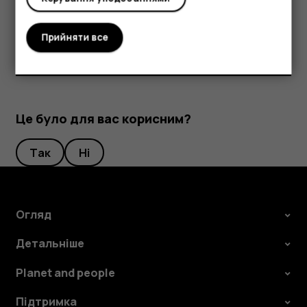
найближчого авторизованого сервісного центру.
Прийняти все
Це було для вас корисним?
Так
Ні
Огляд
Детальніше
Planet and people
Підтримка