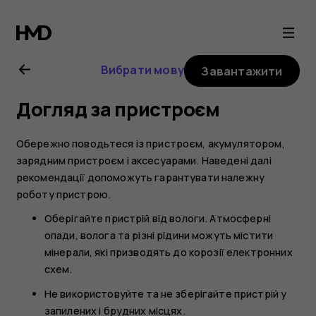
Посібник
користувача
Вибрати мову
Завантажити
Nokia
Догляд за пристроєм
G21
Обережно поводьтеся із пристроєм, акумулятором,
зарядним пристроєм і аксесуарами. Наведені далі
рекомендації допоможуть гарантувати належну
роботу пристрою.
Оберігайте пристрій від вологи. Атмосферні
опади, волога та різні рідини можуть містити
мінерали, які призводять до корозії електронних
схем.
Не використовуйте та не зберігайте пристрій у
запилених і брудних місцях.