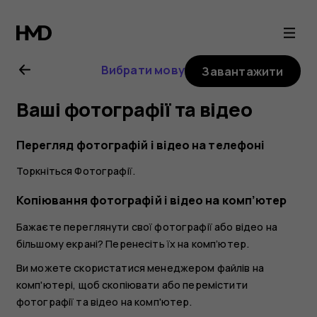
Посібник
користувача
Вибрати мову
Завантажити
Nokia
Ваші фотографії та відео
G21
Перегляд фотографій і відео на телефоні
Торкніться
Фотографії
.
Копіювання фотографій і відео на комп’ютер
Бажаєте переглянути свої фотографії або відео на
більшому екрані? Перенесіть їх на комп’ютер.
Ви можете скористатися менеджером файлів на
комп'ютері, щоб скопіювати або перемістити
фотографії та відео на комп'ютер.