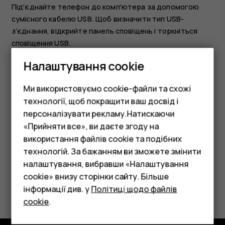
Під'єднайте телефон до комп'ютера за допомогою
сумісного кабелю USB. Щоб визначити тип USB-
з'єднання, відкрийте панель сповіщень і торкніться
сповіщення USB.
Налаштування cookie
Обмін фотографіями та відео
Торкніться
Фотографії
, торкніться фотографії,
Ми використовуємо cookie-файли та схожі
якою потрібно обмінятися, а потім
.
share
технології, щоб покращити ваш досвід і
Виберіть спосіб обміну фотографією або відео.
персоналізувати рекламу.Натискаючи
«Прийняти все», ви даєте згоду на
використання файлів cookie та подібних
Смартфони
технологій. За бажанням ви зможете змінити
Фічерфони
налаштування, вибравши «Налаштування
cookie» внизу сторінки сайту. Більше
Це було для вас корисним?
Аксесуари
інформації див. у
Політиці щодо файлів
cookie
.
Планшети
Так
Ні