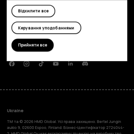
Відхилити все
Огляд
Керування уподобаннями
Детальніше
Planet and people
Прийняти все
Підтримка
Facebook
Instagram
Tiktok
Youtube
Linkedin
Discord
Ukraine
TM та © 2026 HMD Global. Усі права захищено. Bertel Jungin
aukio 9, 02600 Espoo, Finland. Бізнес-ідентифікатор 2724044-
2. HMD Global Oy має ексклюзивну ліцензію на виробництво