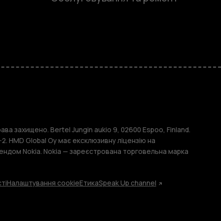
и
ава захищено. Bertel Jungin aukio 9, 02600 Espoo, Finland.
2. HMD Global Oy має ексклюзивну ліцензію на
ендом Nokia. Nokia — зареєстрована торговельна марка
ті
Налаштування cookie
Етика
Speak Up channel