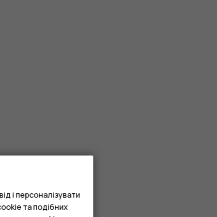
ід і персоналізувати
ookie та подібних