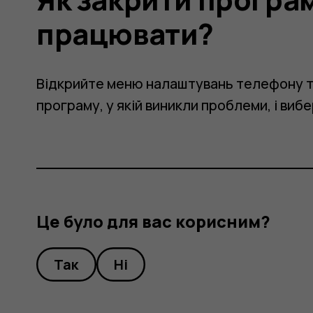
ла
працювати?
ти?
Відкрийте меню налаштувань телефону та
програму, у якій виникли проблеми, і виб
Це було для вас корисним?
Так
Ні