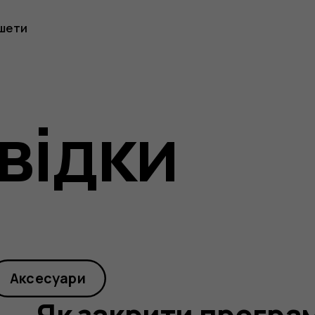
шети
відки
у,
Аксесуари
Як закрити програ