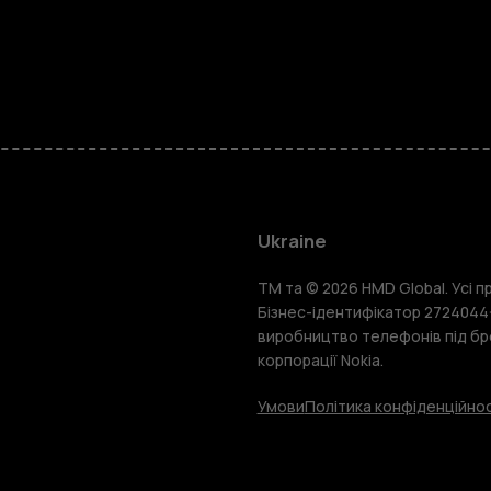
Смартфон
Фічерфони
Ukraine
TM та © 2026 HMD Global. Усі пр
Аксесуари
Бізнес-ідентифікатор 2724044-
виробництво телефонів під бр
корпорації Nokia.
Планшети
Умови
Політика конфіденційнос