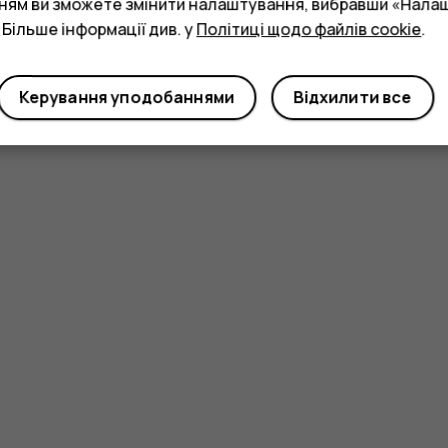
нням ви зможете змінити налаштування, вибравши «Нала
 Більше інформації див. у
Політиці щодо файлів cookie
.
Керування уподобаннями
Відхилити все