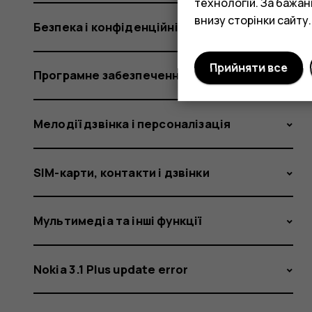
технологій. За бажа
внизу сторінки сайту.
Безпека і конфіденційність
Прийняти все
Програмне забезпечення та оновлення
Мелодії дзвінка і персоналізація
SIM-карти, контакти і дзвінки
Мультимедіа та інші функції
Nokia 3.1 Plus update error