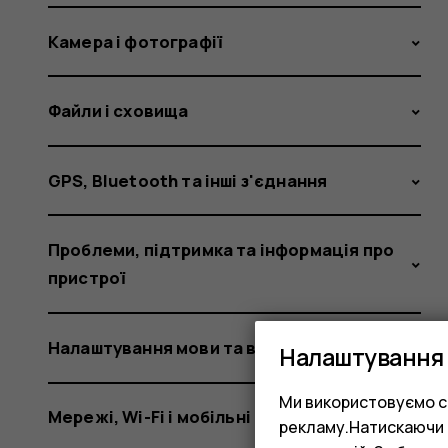
Камера і фотографії
Файли і сховища
GPS, Bluetooth та інші з'єднання
Проблеми, підтримка та інформація про
пристрої
Налаштування мови та введення
Налаштування 
Ми використовуємо co
Мережі, Wi-Fi і мобільні дані
рекламу.Натискаючи «