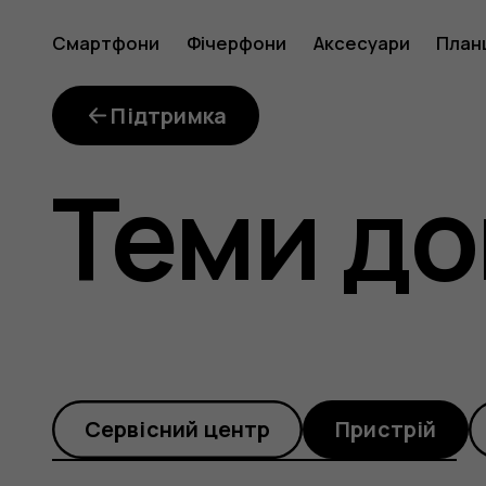
Як
Смартфони
Фічерфони
Аксесуари
План
закрити
Підтримка
Теми до
програм
яка
Cервісний центр
Пристрій