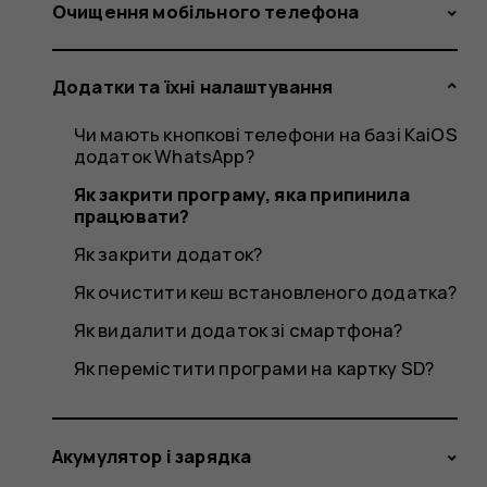
припини
Очищення мобільного телефона
Додатки та їхні налаштування
працюва
Чи мають кнопкові телефони на базі KaiOS
додаток WhatsApp?
Як закрити програму, яка припинила
працювати?
Як закрити додаток?
Як очистити кеш встановленого додатка?
Як видалити додаток зі смартфона?
Як перемістити програми на картку SD?
Акумулятор і зарядка