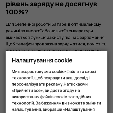
не
рівень заряду не досягнув
100%?
досягнув
Для безпечної роботи батареї в оптимальному
100%?
режимі за високої або низької температури
вмикається функція захисту під час заряджання.
Щоб телефон продовжив заряджатися, помістіть
його в середовище з кімнатною температурою.
Налаштування cookie
Ми використовуємо cookie-файли та схожі
технології, щоб покращити ваш досвід і
персоналізувати рекламу.Натискаючи
Це було для вас корисним?
«Прийняти все», ви даєте згоду на
використання файлів cookie та подібних
Смартфони
Так
Ні
технологій. За бажанням ви зможете змінити
Фічерфони
налаштування, вибравши «Налаштування