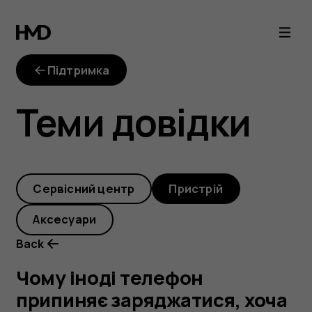
Чому
іноді
Підтримка
телефон
Теми довідки
припиняє
заряджатися,
Cервісний центр
Пристрій
хоча
Аксесуари
рівень
Back
заряду
Чому іноді телефон
припиняє заряджатися, хоча