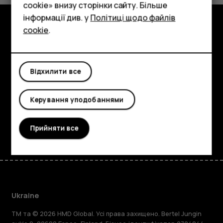
cookie» внизу сторінки сайту. Більше
Аксесуари
інформації див. у
Політиці щодо файлів
cookie
.
Планшети
Огляд
Детальніше
Відхилити все
Planet and people
Керування уподобаннями
Підтримка
Facebook
Instagram
Tiktok
Youtube
Linkedin
Discord
Прийняти все
Ukraine
TM та © 2026 HMD Global. Усі права захищено. Bertel Jungin