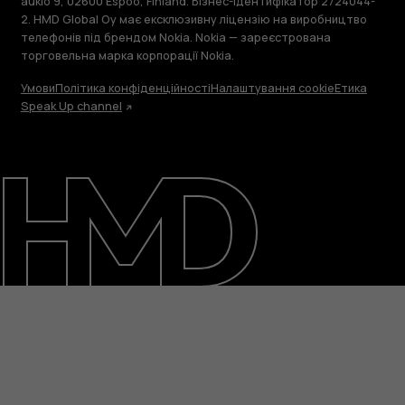
aukio 9, 02600 Espoo, Finland. Бізнес-ідентифікатор 2724044-
2. HMD Global Oy має ексклюзивну ліцензію на виробництво
телефонів під брендом Nokia. Nokia — зареєстрована
торговельна марка корпорації Nokia.
Умови
Політика конфіденційності
Налаштування cookie
Етика
Speak Up channel
Детальніше
Підтримка