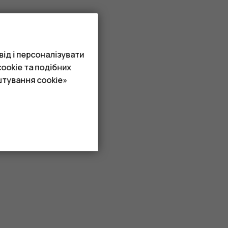
ід і персоналізувати
ookie та подібних
штування cookie»