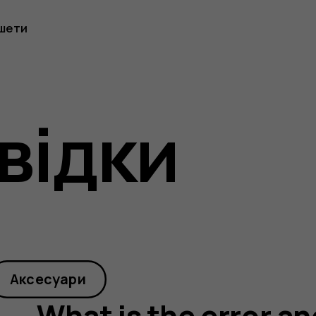
шети
відки
Аксесуари
What is the error an