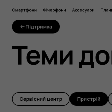
What
Смартфони
Фічерфони
Аксесуари
План
is
Підтримка
Теми до
the
error
Cервісний центр
Пристрій