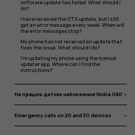
software update has failed. What should I
do?
I have received the OTA update, but I still
get an error message every week. When will
the error messages stop?
My phone has not received an update that
fixes the issue. What should I do?
I'm updating my phone using the manual
updater app. Where can I find the
instructions?
Не працює датчик наближення Nokia G60
Emergency calls on 2G and 3G devices