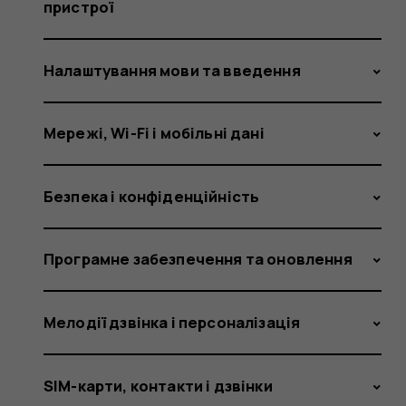
occur?
пристрої
Налаштування мови та введення
Мережі, Wi-Fi і мобільні дані
Безпека і конфіденційність
Програмне забезпечення та оновлення
Мелодії дзвінка і персоналізація
SIM-карти, контакти і дзвінки