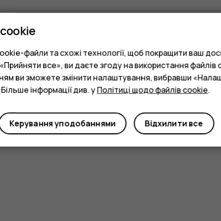
cookie
okie-файли та схожі технології, щоб покращити ваш досв
Прийняти все», ви даєте згоду на використання файлів c
нням ви зможете змінити налаштування, вибравши «Нала
 Більше інформації див. у
Політиці щодо файлів cookie
.
Керування уподобаннями
Відхилити все