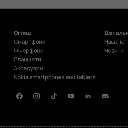
Огляд
Деталь
Смартфони
Наша іст
Фічерфони
Новини
Планшети
Аксесуари
Nokia smartphones and tablets
Facebook
Instagram
Tiktok
Youtube
Linkedin
Discord