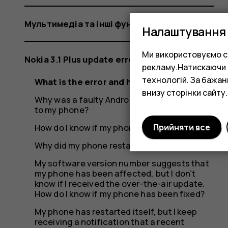
Мультимедіа та інші функції
Налаштування 
Ми використовуємо co
Nokia 3.1 Plus update error
рекламу.Натискаючи «
технологій. За бажа
What is the error and how did it occur?
внизу сторінки сайту.
Why was a faulty Android update rolled out
to my phone?
How do I know if my phone was affected?
Прийняти все
Why did my phone restart itself?
My software version number suggests that
my phone has been affected, but I don’t
know if I received the over-the-air update.
How do I know if my phone has been fixed?
My phone has restarted itself, but I keep
receiving a notification that a recent