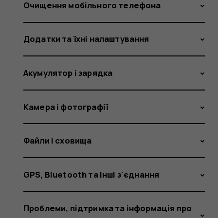
and
Очищення мобільного телефона
Додатки та їхні налаштування
how
Акумулятор і зарядка
did
Камера і фотографії
Файли і сховища
it
GPS, Bluetooth та інші з'єднання
Проблеми, підтримка та інформація про